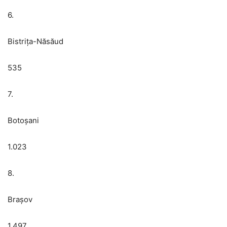
6.
Bistrița-Năsăud
535
7.
Botoșani
1.023
8.
Brașov
1.497