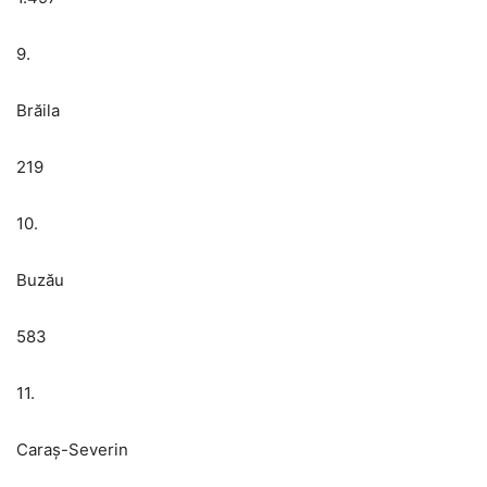
9.
Brăila
219
10.
Buzău
583
11.
Caraș-Severin