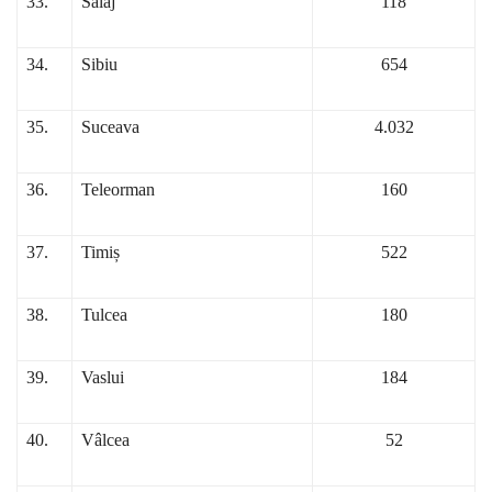
33.
Sălaj
118
34.
Sibiu
654
35.
Suceava
4.032
36.
Teleorman
160
37.
Timiș
522
38.
Tulcea
180
39.
Vaslui
184
40.
Vâlcea
52