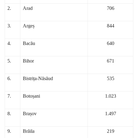
2.
Arad
706
3.
Argeș
844
4.
Bacău
640
5.
Bihor
671
6.
Bistrița-Năsăud
535
7.
Botoșani
1.023
8.
Brașov
1.497
9.
Brăila
219