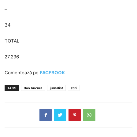
–
34
TOTAL
27.296
Comentează pe
FACEBOOK
TAGS
dan bucura
jurnalist
stiri