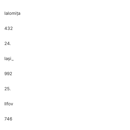
Ialomița
432
24.
Iași​_
992
25.
Ilfov
746