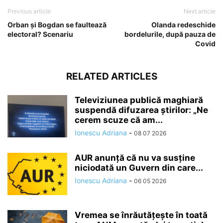
Previous article
Next article
Orban și Bogdan se faultează
Olanda redeschide
electoral? Scenariu
bordelurile, după pauza de
Covid
RELATED ARTICLES
Televiziunea publică maghiară
suspendă difuzarea ştirilor: „Ne
cerem scuze că am...
Ionescu Adriana
-
08 07 2026
AUR anunță că nu va susține
niciodată un Guvern din care...
Ionescu Adriana
-
06 05 2026
Vremea se înrăutăţeşte în toată