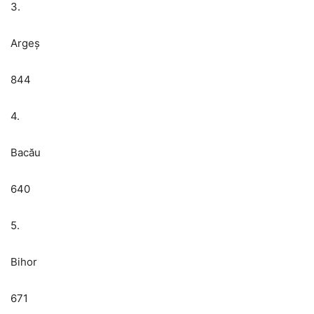
3.
Argeș
844
4.
Bacău
640
5.
Bihor
671