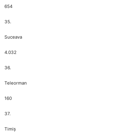
654
35.
Suceava
4.032
36.
Teleorman
160
37.
Timiș