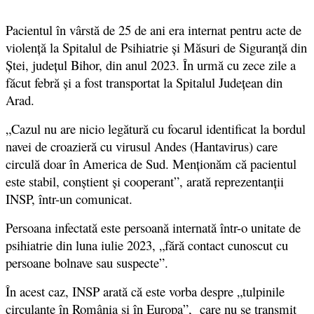
Pacientul în vârstă de 25 de ani era internat pentru acte de
violență la Spitalul de Psihiatrie și Măsuri de Siguranță din
Ștei, județul Bihor, din anul 2023. În urmă cu zece zile a
făcut febră și a fost transportat la Spitalul Județean din
Arad.
„Cazul nu are nicio legătură cu focarul identificat la bordul
navei de croazieră cu virusul Andes (Hantavirus) care
circulă doar în America de Sud. Menționăm că pacientul
este stabil, conștient și cooperant”, arată reprezentanții
INSP, într-un comunicat.
Persoana infectată este persoană internată într-o unitate de
psihiatrie din luna iulie 2023, „fără contact cunoscut cu
persoane bolnave sau suspecte”.
În acest caz, INSP arată că este vorba despre „tulpinile
circulante în România și în Europa”, care nu se transmit