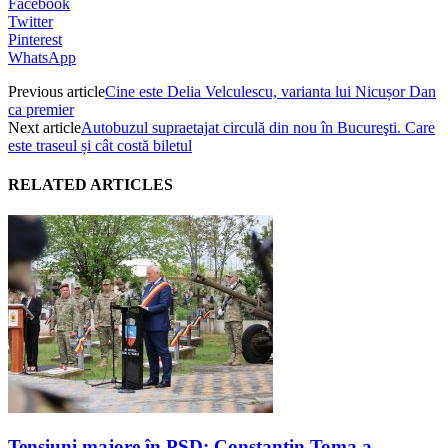
Facebook
Twitter
Pinterest
WhatsApp
Previous article
Cine este Delia Velculescu, varianta lui Nicușor Dan
ca premier
Next article
Autobuzul supraetajat circulă din nou în Bucureşti. Care
este traseul și cât costă biletul
RELATED ARTICLES
Tensiuni majore în PSD: Constantin Toma a