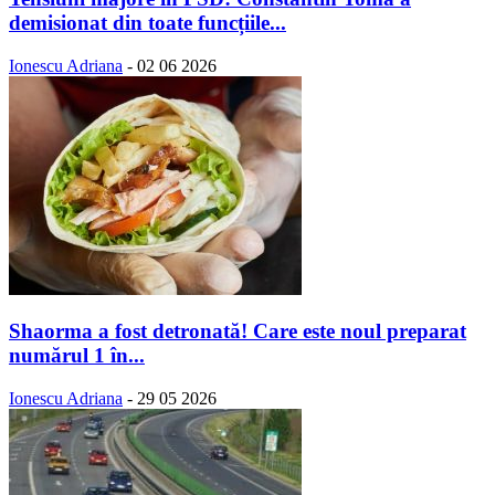
demisionat din toate funcțiile...
Ionescu Adriana
-
02 06 2026
Shaorma a fost detronată! Care este noul preparat
numărul 1 în...
Ionescu Adriana
-
29 05 2026