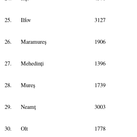
25.
Ilfov
3127
26.
Maramureș
1906
27.
Mehedinți
1396
28.
Mureș
1739
29.
Neamț
3003
30.
Olt
1778