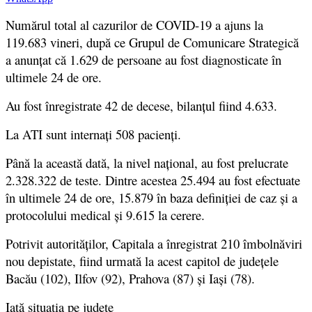
Numărul total al cazurilor de COVID-19 a ajuns la
119.683 vineri, după ce Grupul de Comunicare Strategică
a anunţat că 1.629 de persoane au fost diagnosticate în
ultimele 24 de ore.
Au fost înregistrate 42 de decese, bilanţul fiind 4.633.
La ATI sunt internaţi 508 pacienţi.
Până la această dată, la nivel național, au fost prelucrate
2.328.322 de teste. Dintre acestea 25.494 au fost efectuate
în ultimele 24 de ore, 15.879 în baza definiției de caz și a
protocolului medical și 9.615 la cerere.
Potrivit autorităților, Capitala a înregistrat 210 îmbolnăviri
nou depistate, fiind urmată la acest capitol de județele
Bacău (102), Ilfov (92), Prahova (87) și Iași (78).
Iată situația pe județe