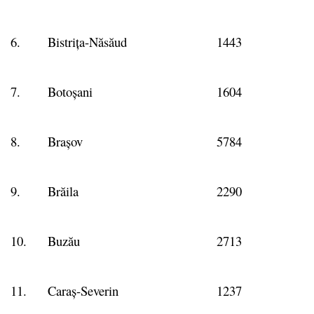
6.
Bistrița-Năsăud
1443
7.
Botoșani
1604
8.
Brașov
5784
9.
Brăila
2290
10.
Buzău
2713
11.
Caraș-Severin
1237