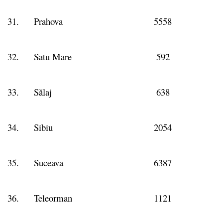
31.
Prahova
5558
32.
Satu Mare
592
33.
Sălaj
638
34.
Sibiu
2054
35.
Suceava
6387
36.
Teleorman
1121