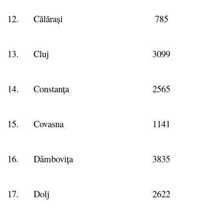
12.
Călărași
785
13.
Cluj
3099
14.
Constanța
2565
15.
Covasna
1141
16.
Dâmbovița
3835
17.
Dolj
2622