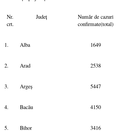
Nr.
Județ
Număr de cazuri
crt.
confirmate(total)
1.
Alba
1649
2.
Arad
2538
3.
Argeș
5447
4.
Bacău
4150
5.
Bihor
3416