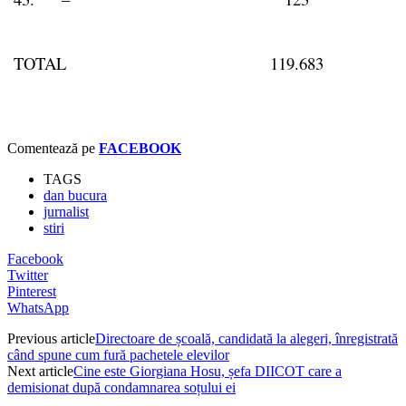
TOTAL
119.683
Comentează pe
FACEBOOK
TAGS
dan bucura
jurnalist
stiri
Facebook
Twitter
Pinterest
WhatsApp
Previous article
Directoare de școală, candidată la alegeri, înregistrată
când spune cum fură pachetele elevilor
Next article
Cine este Giorgiana Hosu, șefa DIICOT care a
demisionat după condamnarea soțului ei