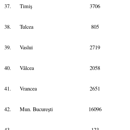
37.
Timiș
3706
38.
Tulcea
805
39.
Vaslui
2719
40.
Vâlcea
2058
41.
Vrancea
2651
42.
Mun. București
16096
43.
–
123