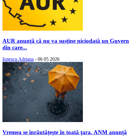
AUR anunță că nu va susține niciodată un Guvern
din care...
Ionescu Adriana
-
06 05 2026
Vremea se înrăutăţeşte în toată ţara. ANM anunță