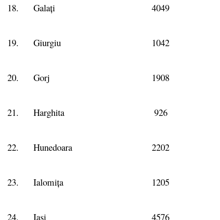
18.
Galați
4049
19.
Giurgiu
1042
20.
Gorj
1908
21.
Harghita
926
22.
Hunedoara
2202
23.
Ialomița
1205
24.
Iași
4576