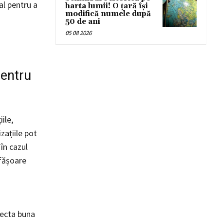
al pentru a
harta lumii! O țară își
modifică numele după
50 de ani
05 08 2026
pentru
ile,
zațiile pot
 în cazul
sfășoare
fecta buna