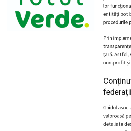
lor funcțion
entități pot b
procedurile 
Prin impleme
transparenței 
țară. Astfel,
non-profit ș
Conținut
federați
Ghidul asocia
valoroasă pe
detaliate des