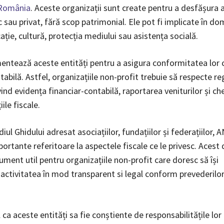
 România
. Aceste organizații sunt create pentru a desfășura a
c sau privat, fără scop patrimonial. Ele pot fi implicate în do
ie, cultură, protecția mediului sau asistența socială.
ntează aceste entități pentru a asigura conformitatea lor cu
ntabilă. Astfel, organizațiile non-profit trebuie să respecte re
vind evidența financiar-contabilă, raportarea veniturilor și chel
iile fiscale.
iul Ghidului adresat asociațiilor, fundațiilor și federațiilor,
mportante referitoare la aspectele fiscale ce le privesc. Aces
ument util pentru organizațiile non-profit care doresc să își
activitatea în mod transparent si legal conform prevederilor
 ca aceste entități sa fie conștiente de responsabilitățile lor 