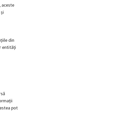
, aceste
 și
țiile din
 entități
rsă
ormații
cestea pot