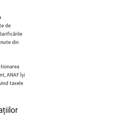
a
te de
arificările
inute din
estionarea
nt, ANAF își
vind taxele
țiilor