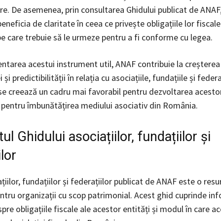
are. De asemenea, prin consultarea Ghidului publicat de ANAF
eneficia de claritate în ceea ce privește obligațiile lor fiscale
pe care trebuie să le urmeze pentru a fi conforme cu legea.
ntarea acestui instrument util, ANAF contribuie la creșterea
și predictibilității în relația cu asociațiile, fundațiile și federa
 se creează un cadru mai favorabil pentru dezvoltarea acestor
i pentru îmbunătățirea mediului asociativ din România.
ul Ghidului asociațiilor, fundațiilor și
ilor
țiilor, fundațiilor și federațiilor publicat de ANAF este o resu
ntru organizații cu scop patrimonial. Acest ghid cuprinde inf
pre obligațiile fiscale ale acestor entități și modul în care a