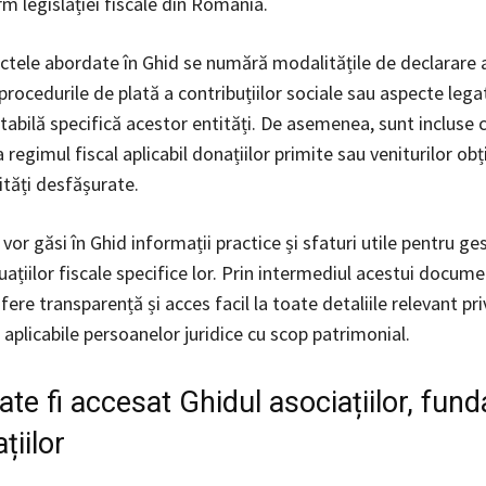
m legislației fiscale din România.
ectele abordate în Ghid se numără modalitățile de declarare 
procedurile de plată a contribuțiilor sociale sau aspecte lega
abilă specifică acestor entități. De asemenea, sunt incluse cl
a regimul fiscal aplicabil donațiilor primite sau veniturilor obț
ități desfășurate.
 vor găsi în Ghid informații practice și sfaturi utile pentru g
uațiilor fiscale specifice lor. Prin intermediul acestui docume
ere transparență și acces facil la toate detaliile relevant pri
 aplicabile persoanelor juridice cu scop patrimonial.
e fi accesat Ghidul asociațiilor, funda
țiilor