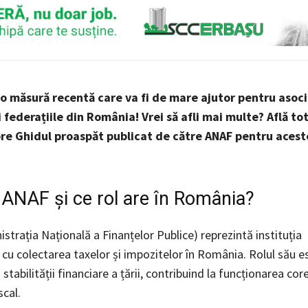
 o măsură recentă care va fi de mare ajutor pentru asocia
i federațiile din România!
Vrei să afli mai multe? Află tot
pre Ghidul proaspăt publicat de către ANAF pentru aceste
 ANAF și ce rol are în România?
strația Națională a Finanțelor Publice) reprezintă instituția
 cu colectarea taxelor și impozitelor în România. Rolul său es
 stabilității financiare a țării, contribuind la funcționarea cor
scal.