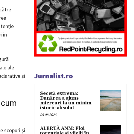
către
rea
atenţie
i in
gurã
ale ale
Jurnalist.ro
clarative şi
Secetă extremă:
Dunărea a ajuns
și cum
miercuri la un minim
istoric absolut
05 08 2026
ALERTĂ ANM: Ploi
te scopuri și
torențiale și vijelii în