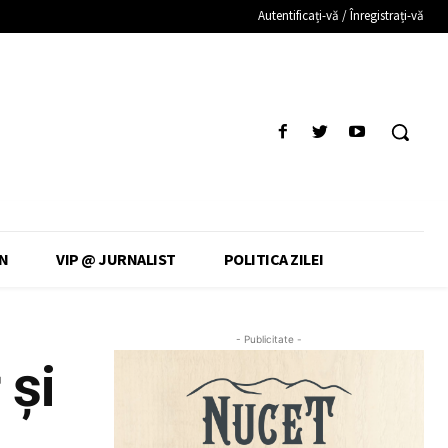
Autentificați-vă / Înregistrați-vă
N
VIP @ JURNALIST
POLITICA ZILEI
- Publicitate -
 și