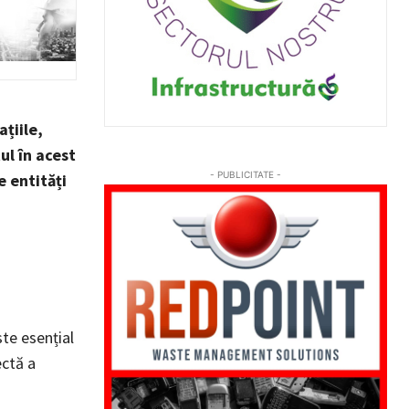
țiile,
ul în acest
- PUBLICITATE -
 entități
te esențial
ectă a