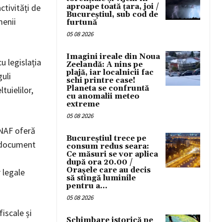
aproape toată țara, joi /
ctivități de
Bucureștiul, sub cod de
menii
furtună
05 08 2026
Imagini ireale din Noua
 legislația
Zeelandă: A nins pe
plajă, iar localnicii fac
guli
schi printre case!
Planeta se confruntă
tuielilor,
cu anomalii meteo
extreme
05 08 2026
 ANAF oferă
Bucureștiul trece pe
t document
consum redus seara:
Ce măsuri se vor aplica
după ora 20.00 /
Orașele care au decis
 legale
să stingă luminile
pentru a...
05 08 2026
fiscale și
Schimbare istorică pe