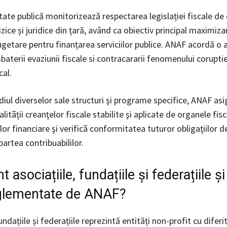
tate publică monitorizează respectarea legislației fiscale de 
zice și juridice din țară, având ca obiectiv principal maximiza
ugetare pentru finanțarea serviciilor publice. ANAF acordă o 
aterii evaziunii fiscale si contracararii fenomenului coruptie
cal.
iul diverselor sale structuri şi programe specifice, ANAF asi
alitãţii creanţelor fiscale stabilite şi aplicate de organele fisc
lor financiare şi verificã conformitatea tuturor obligaţiilor de
partea contribuabililor.
t asociațiile, fundațiile și federațiile 
glementate de ANAF?
fundațiile și federațiile reprezintă entități non-profit cu diferi