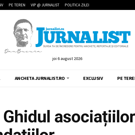
IV
PE TEREN
VIP @ JURNALIST
POLITICA ZILEI
joi 6 august 2026
L
ANCHETA JURNALIST.RO
EXCLUSIV
PE TERE
Ghidul asociațiilor
dațiilor