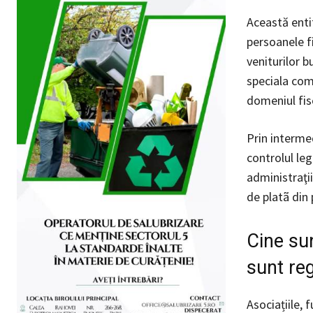
Această enti
persoanele fi
veniturilor b
speciala comb
domeniul fis
Prin intermed
controlul leg
administraţii
de platã din 
Cine sun
sunt re
Asociațiile, 