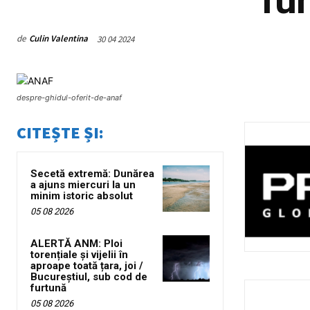
de
Culin Valentina
30 04 2024
despre-ghidul-oferit-de-anaf
CITEȘTE ȘI:
Secetă extremă: Dunărea
a ajuns miercuri la un
minim istoric absolut
05 08 2026
ALERTĂ ANM: Ploi
torențiale și vijelii în
aproape toată țara, joi /
Bucureștiul, sub cod de
furtună
05 08 2026