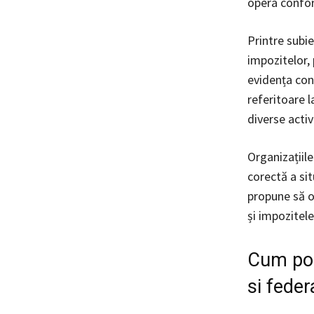
opera confor
Printre subi
impozitelor, 
evidența cont
referitoare l
diverse activ
Organizațiile
corectă a sit
propune să of
și impozitele
Cum poat
si federa