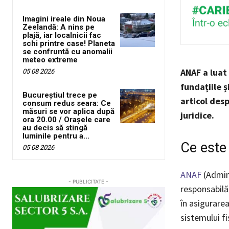
Imagini ireale din Noua
Zeelandă: A nins pe
plajă, iar localnicii fac
schi printre case! Planeta
se confruntă cu anomalii
meteo extreme
ANAF a luat
05 08 2026
fundațiile ș
Bucureștiul trece pe
articol des
consum redus seara: Ce
măsuri se vor aplica după
juridice.
ora 20.00 / Orașele care
au decis să stingă
luminile pentru a...
Ce este
05 08 2026
ANAF
(Admini
- PUBLICITATE -
responsabilă
în asigurarea
sistemului fi