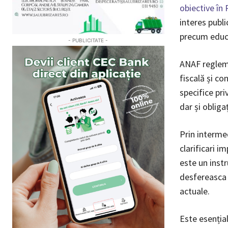
obiective în
interes publi
precum educaț
- PUBLICITATE -
ANAF regleme
fiscală și co
specifice pri
dar și obligaț
Prin intermed
clarificari i
este un instr
desfereasca 
actuale.
Este esențial