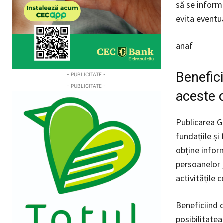
să se inform
evita eventu
anaf
Benefici
- PUBLICITATE -
- PUBLICITATE -
aceste o
Publicarea Gh
fundațiile și
obține inform
persoanelor j
activitățile 
Beneficiind d
posibilitatea