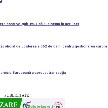
nt
ere creative, șah, muzică și cinema în aer liber
at oficial de uciderea a 662 de câini pentru gestionarea cărora 
 Comisia Europeană a aprobat tranzacția
- PUBLICITATE -