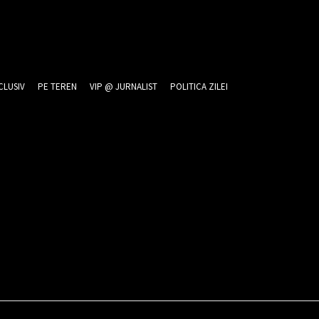
CLUSIV
PE TEREN
VIP @ JURNALIST
POLITICA ZILEI
026