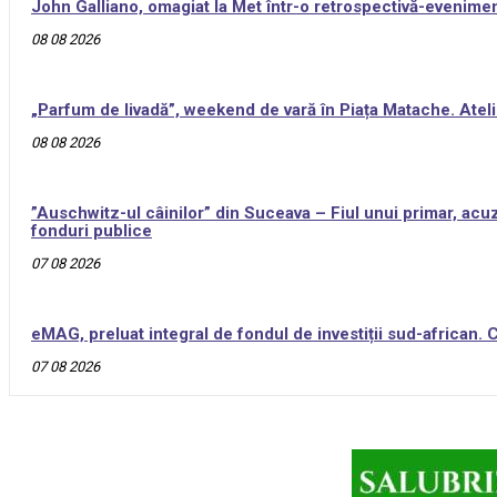
John Galliano, omagiat la Met într-o retrospectivă-evenime
08 08 2026
„Parfum de livadă”, weekend de vară în Piața Matache. Ateli
08 08 2026
”Auschwitz-ul câinilor” din Suceava – Fiul unui primar, acuz
fonduri publice
07 08 2026
eMAG, preluat integral de fondul de investiții sud-african.
07 08 2026