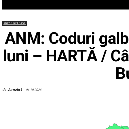
HOME
ACTUALITATEA
EDITOR
PRESS RELEASE
ANM: Coduri galbe
luni – HARTĂ / Câ
B
de
Jurnalist
04 10 2024