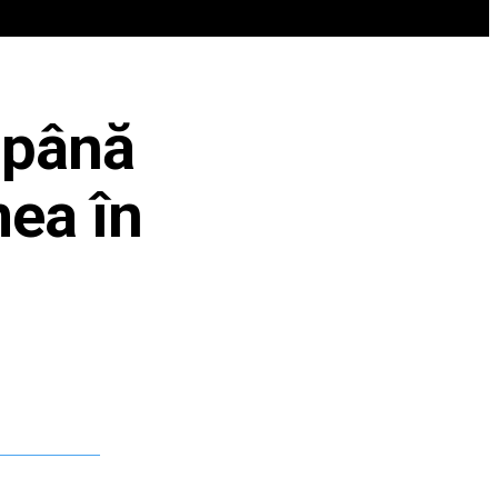
REN
VIP @ JURNALIST
POLITICA ZILEI
 până
mea în