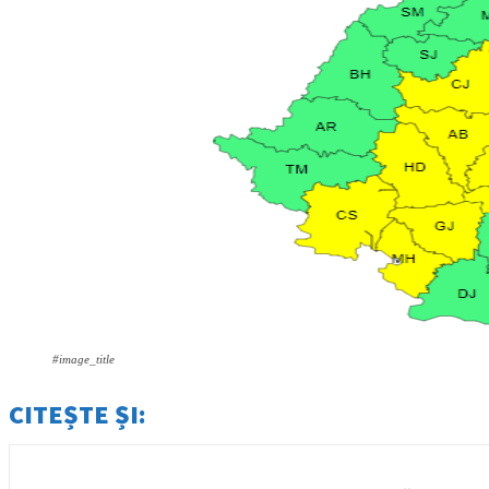
#image_title
CITEȘTE ȘI: