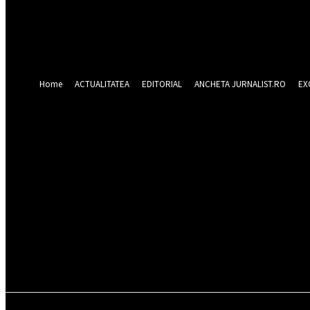
Forgot your password? Get help
Recuperare parola
Recuperați-vă parola
adresa dvs de email
O parola va fi trimisă pe adresa dvs de email.
Home
ACTUALITATEA
EDITORIAL
ANCHETA JURNALIST.RO
EX
sâmbătă 8 august 2