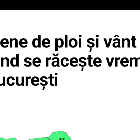
IAL
ANCHETA JURNALIST.RO
EXCLUSIV
PE TE
ne de ploi și vânt
nd se răcește vre
ucurești
Share