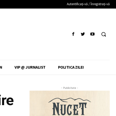
Autentificați-vă / Înregistrați-vă
N
VIP @ JURNALIST
POLITICA ZILEI
- Publicitate -
ire