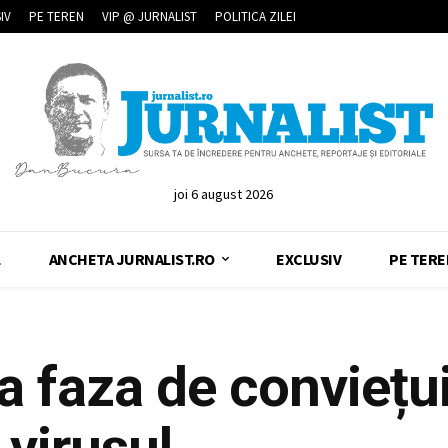
IV
PE TEREN
VIP @ JURNALIST
POLITICA ZILEI
joi 6 august 2026
L
ANCHETA JURNALIST.RO
EXCLUSIV
PE TERE
a faza de conviețu
 virusul