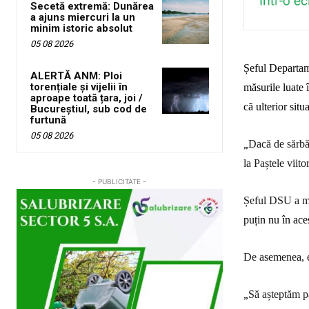
Secetă extremă: Dunărea
a ajuns miercuri la un
minim istoric absolut
05 08 2026
Șeful Departame
ALERTĂ ANM: Ploi
torențiale și vijelii în
măsurile luate 
aproape toată țara, joi /
că ulterior situ
Bucureștiul, sub cod de
furtună
05 08 2026
„
Dacă de sărbăt
la Paștele viit
- PUBLICITATE -
Șeful DSU a ma
puțin nu în ac
De asemenea, e
„
Să așteptăm pâ