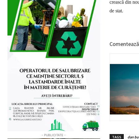
crească din nou
de stat.
Comentează
- PUBLICITATE -
TAGS
dan bu