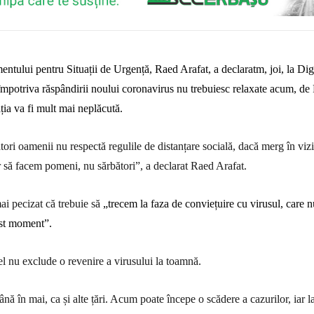
ntului pentru Situații de Urgență, Raed Arafat, a declaratm, joi, la Dig
împotriva răspândirii noului coronavirus nu trebuiesc relaxate acum, de 
ația va fi mult mai neplăcută.
ori oamenii nu respectă regulile de distanțare socială, dacă merg în vizi
or să facem pomeni, nu sărbători”, a declarat Raed Arafat.
i pecizat că trebuie să
„trecem la faza de conviețuire cu virusul, care n
est moment”.
l nu exclude o revenire a virusului la toamnă.
nă în mai, ca și alte țări. Acum poate începe o scădere a cazurilor, iar 