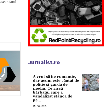
 secretarul
Jurnalist.ro
A vrut să fie romantic,
dar acum este căutat de
poliție și garda de
mediu. Ce riscă
bărbatul care a
vandalizat stânca de
pe...
06 08 2026