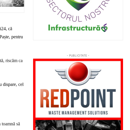
i24, că
Paște, pentru
- PUBLICITATE -
tă, riscăm ca
u dispare, cel
la toamnă să