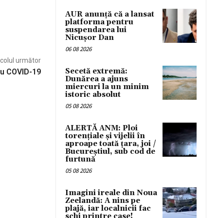
AUR anunță că a lansat
platforma pentru
suspendarea lui
Nicușor Dan
06 08 2026
icolul următor
Secetă extremă:
cu COVID-19
Dunărea a ajuns
miercuri la un minim
istoric absolut
05 08 2026
ALERTĂ ANM: Ploi
torențiale și vijelii în
aproape toată țara, joi /
Bucureștiul, sub cod de
furtună
05 08 2026
Imagini ireale din Noua
Zeelandă: A nins pe
plajă, iar localnicii fac
schi printre case!