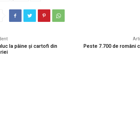
dent
Art
uc la pâine și cartofi din
Peste 7.700 de români 
riei