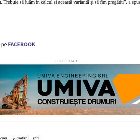
. Trebuie să luăm în calcul și această variantă și să fim pregătiți”, a spus
 pe
FACEBOOK
- PUBLICITATE -
cura
jurnalist
stiri