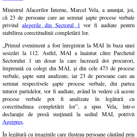
Ministrul Afacerilor Interne, Marcel Vela, a anunţat, joi,
că 23 de persoane care au semnat şapte procese verbale
privind
alegerile din Sectorul 1
vor fi audiate pentru
stabilirea corectitudinii completării lor.
„Primul eveniment a fost înregistrat la MAI în baza unei
sesizări la 112. Astfel, MAI a înaintat către Parchetul
Sectorului 1 un dosar la care lucrează doi procurori,
împreună cu colegi din MAI, şi din cele 473 de procese
verbale, şapte sunt analizate, iar 23 de persoane care au
semnat respectivele şapte procese verbale, din partea
tuturor partidelor, vor fi audiate, având în vedere că aceste
procese verbale pot fi analizate în legătură cu
corectitudinea completării lor”, a spus Vela, într-o
declaraţie de presă susţinută la sediul MAI, potrivit
Agerpres
.
În legătură cu imaginile care ilustrau persoane căutând prin