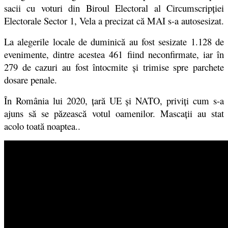
sacii cu voturi din Biroul Electoral al Circumscripţiei
Electorale Sector 1, Vela a precizat că MAI s-a autosesizat.
La alegerile locale de duminică au fost sesizate 1.128 de
evenimente, dintre acestea 461 fiind neconfirmate, iar în
279 de cazuri au fost întocmite şi trimise spre parchete
dosare penale.
În România lui 2020, țară UE și NATO, priviți cum s-a
ajuns să se păzească votul oamenilor. Mascații au stat
acolo toată noaptea..