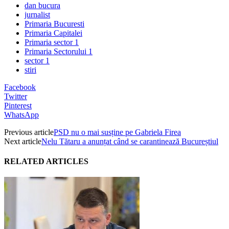
dan bucura
jurnalist
Primaria Bucuresti
Primaria Capitalei
Primaria sector 1
Primaria Sectorului 1
sector 1
stiri
Facebook
Twitter
Pinterest
WhatsApp
Previous article
PSD nu o mai susține pe Gabriela Firea
Next article
Nelu Tătaru a anunțat când se carantinează Bucureștiul
RELATED ARTICLES