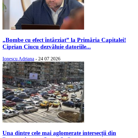
„Bombe cu efect întârziat” la Primăria Capitalei!
Ciprian Ciucu dezvăluie datoriile...
Ionescu Adriana
-
24 07 2026
Una dintre cele mai aglomerate intersecții din