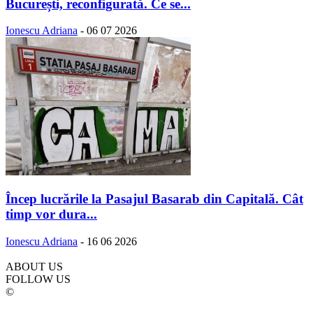
București, reconfigurată. Ce se...
Ionescu Adriana
-
06 07 2026
Încep lucrările la Pasajul Basarab din Capitală. Cât
timp vor dura...
Ionescu Adriana
-
16 06 2026
ABOUT US
FOLLOW US
©