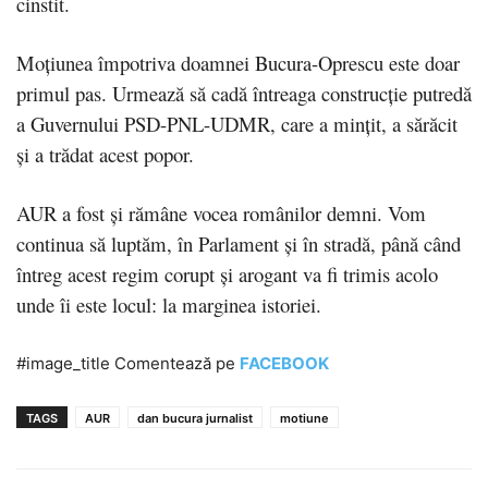
cinstit.
Moțiunea împotriva doamnei Bucura-Oprescu este doar
primul pas. Urmează să cadă întreaga construcție putredă
a Guvernului PSD-PNL-UDMR, care a mințit, a sărăcit
și a trădat acest popor.
AUR a fost și rămâne vocea românilor demni. Vom
continua să luptăm, în Parlament și în stradă, până când
întreg acest regim corupt și arogant va fi trimis acolo
unde îi este locul: la marginea istoriei.
#image_title Comentează pe
FACEBOOK
TAGS
AUR
dan bucura jurnalist
motiune