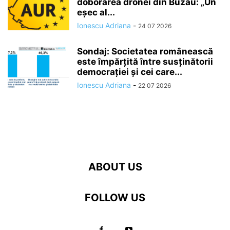
doborârea dronei din Buzău: „Un
eșec al...
Ionescu Adriana
-
24 07 2026
Sondaj: Societatea românească
este împărțită între susținătorii
democrației și cei care...
Ionescu Adriana
-
22 07 2026
ABOUT US
FOLLOW US