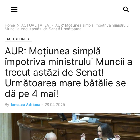
NEWSPAPER
DISCOVER THE ART OF PUBLISHING
Home
ACTUALITATEA
AUR: Moțiunea simplă împotriva ministrului
Muncii a trecut astăzi de Senat! Următoarea...
ACTUALITATEA
AUR: Moțiunea simplă
împotriva ministrului Muncii a
trecut astăzi de Senat!
Următoarea mare bătălie se
dă pe 4 mai!
By
Ionescu Adriana
-
28 04 2025