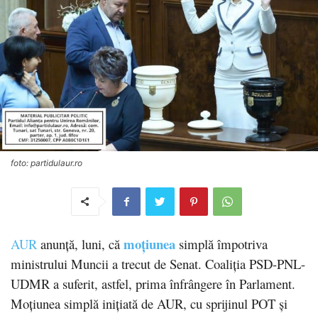
foto: partidulaur.ro
moțiunea
AUR
anunță, luni, că
simplă împotriva
ministrului Muncii a trecut de Senat. Coaliția PSD-PNL-
UDMR a suferit, astfel, prima înfrângere în Parlament.
Moțiunea simplă inițiată de AUR, cu sprijinul POT și