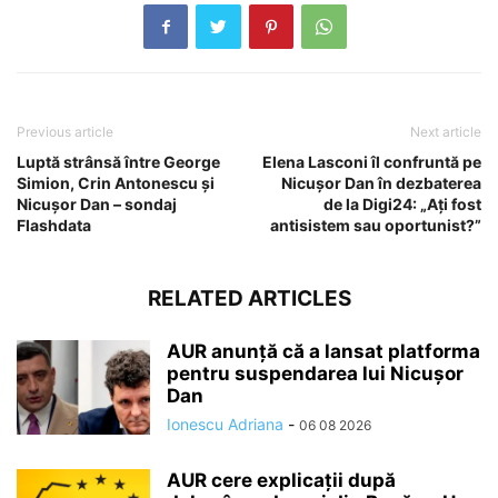
Previous article
Next article
Luptă strânsă între George
Elena Lasconi îl confruntă pe
Simion, Crin Antonescu și
Nicușor Dan în dezbaterea
Nicușor Dan – sondaj
de la Digi24: „Aţi fost
Flashdata
antisistem sau oportunist?”
RELATED ARTICLES
AUR anunță că a lansat platforma
pentru suspendarea lui Nicușor
Dan
Ionescu Adriana
-
06 08 2026
AUR cere explicații după