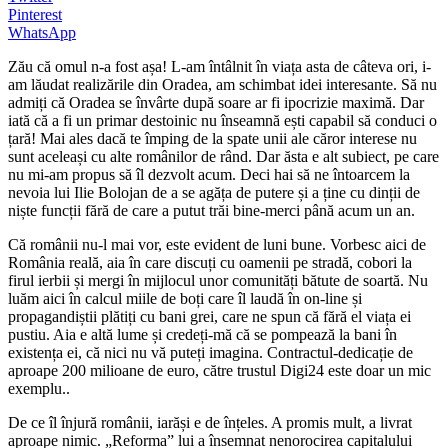
Pinterest
WhatsApp
Zău că omul n-a fost așa! L-am întâlnit în viața asta de câteva ori, i-
am lăudat realizările din Oradea, am schimbat idei interesante. Să nu
admiți că Oradea se învârte după soare ar fi ipocrizie maximă. Dar
iată că a fi un primar destoinic nu înseamnă ești capabil să conduci o
țară! Mai ales dacă te împing de la spate unii ale căror interese nu
sunt aceleași cu alte românilor de rând. Dar ăsta e alt subiect, pe care
nu mi-am propus să îl dezvolt acum. Deci hai să ne întoarcem la
nevoia lui Ilie Bolojan de a se agăța de putere și a ține cu dinții de
niște funcții fără de care a putut trăi bine-merci până acum un an.
Că românii nu-l mai vor, este evident de luni bune. Vorbesc aici de
România reală, aia în care discuți cu oamenii pe stradă, cobori la
firul ierbii și mergi în mijlocul unor comunități bătute de soartă. Nu
luăm aici în calcul miile de boți care îl laudă în on-line și
propagandiștii plătiți cu bani grei, care ne spun că fără el viața ei
pustiu. Aia e altă lume și credeți-mă că se pompează la bani în
existența ei, că nici nu vă puteți imagina. Contractul-dedicație de
aproape 200 milioane de euro, către trustul Digi24 este doar un mic
exemplu..
De ce îl înjură românii, iarăși e de înțeles. A promis mult, a livrat
aproape nimic. „Reforma” lui a însemnat nenorocirea capitalului