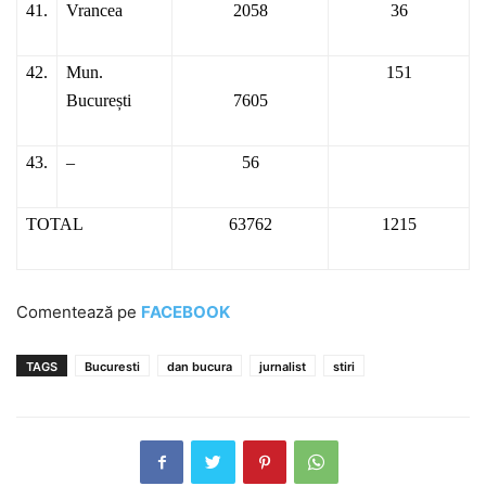
41.
Vrancea
2058
36
42.
Mun.
151
București
7605
43.
–
56
TOTAL
63762
1215
Comentează pe
FACEBOOK
TAGS
Bucuresti
dan bucura
jurnalist
stiri