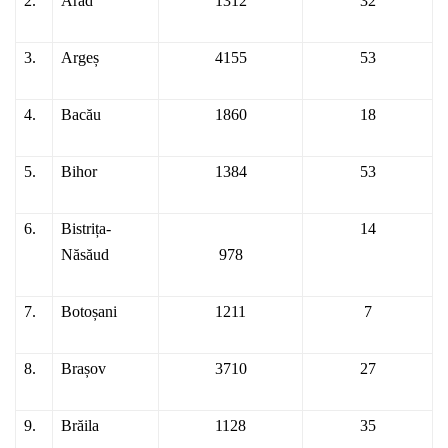
2.
Arad
1312
32
3.
Argeș
4155
53
4.
Bacău
1860
18
5.
Bihor
1384
53
6.
Bistrița-
14
Năsăud
978
7.
Botoșani
1211
7
8.
Brașov
3710
27
9.
Brăila
1128
35