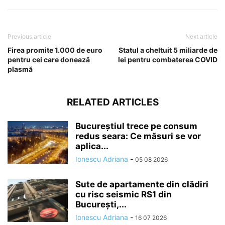
Previous article
Next article
Firea promite 1.000 de euro
Statul a cheltuit 5 miliarde de
pentru cei care donează
lei pentru combaterea COVID
plasmă
RELATED ARTICLES
Bucureștiul trece pe consum
redus seara: Ce măsuri se vor
aplica...
Ionescu Adriana
-
05 08 2026
Sute de apartamente din clădiri
cu risc seismic RS1 din
București,...
Ionescu Adriana
-
16 07 2026