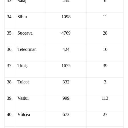
33.
Sălaj
234
6
34.
Sibiu
1098
11
35.
Suceava
4769
28
36.
Teleorman
424
10
37.
Timiș
1675
39
38.
Tulcea
332
3
39.
Vaslui
999
113
40.
Vâlcea
673
27