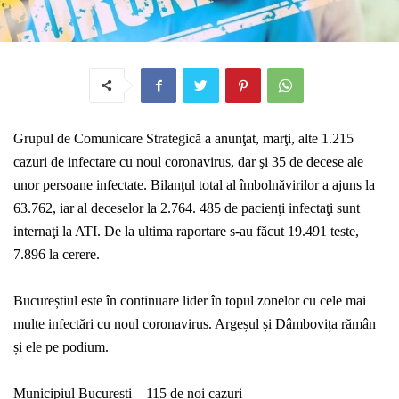
Grupul de Comunicare Strategică a anunţat, marţi, alte 1.215
cazuri de infectare cu noul coronavirus, dar şi 35 de decese ale
unor persoane infectate. Bilanţul total al îmbolnăvirilor a ajuns la
63.762, iar al deceselor la 2.764. 485 de pacienţi infectaţi sunt
internaţi la ATI. De la ultima raportare s-au făcut 19.491 teste,
7.896 la cerere.
Bucureștiul este în continuare lider în topul zonelor cu cele mai
multe infectări cu noul coronavirus. Argeșul și Dâmbovița rămân
și ele pe podium.
Municipiul București – 115 de noi cazuri