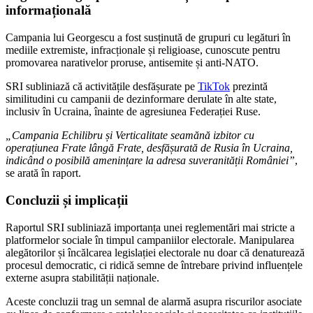
informațională
Campania lui Georgescu a fost susținută de grupuri cu legături în
mediile extremiste, infracționale și religioase, cunoscute pentru
promovarea narativelor proruse, antisemite și anti-NATO.
SRI subliniază că activitățile desfășurate pe
TikTok
prezintă
similitudini cu campanii de dezinformare derulate în alte state,
inclusiv în Ucraina, înainte de agresiunea Federației Ruse.
„Campania Echilibru și Verticalitate seamănă izbitor cu
operațiunea Frate lângă Frate, desfășurată de Rusia în Ucraina,
indicând o posibilă amenințare la adresa suveranității României”
,
se arată în raport.
Concluzii și implicații
Raportul SRI subliniază importanța unei reglementări mai stricte a
platformelor sociale în timpul campaniilor electorale. Manipularea
alegătorilor și încălcarea legislației electorale nu doar că denaturează
procesul democratic, ci ridică semne de întrebare privind influențele
externe asupra stabilității naționale.
Aceste concluzii trag un semnal de alarmă asupra riscurilor asociate