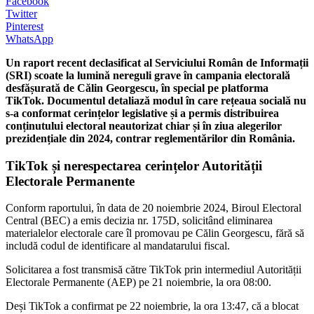
Facebook
Twitter
Pinterest
WhatsApp
Un raport recent declasificat al Serviciului Român de Informații
(SRI) scoate la lumină nereguli grave în campania electorală
desfășurată de Călin Georgescu, în special pe platforma
TikTok. Documentul detaliază modul în care rețeaua socială nu
s-a conformat cerințelor legislative și a permis distribuirea
conținutului electoral neautorizat chiar și în ziua alegerilor
prezidențiale din 2024, contrar reglementărilor din România.
TikTok și nerespectarea cerințelor Autorității
Electorale Permanente
Conform raportului, în data de 20 noiembrie 2024, Biroul Electoral
Central (BEC) a emis decizia nr. 175D, solicitând eliminarea
materialelor electorale care îl promovau pe Călin Georgescu, fără să
includă codul de identificare al mandatarului fiscal.
Solicitarea a fost transmisă către TikTok prin intermediul Autorității
Electorale Permanente (AEP) pe 21 noiembrie, la ora 08:00.
Deși TikTok a confirmat pe 22 noiembrie, la ora 13:47, că a blocat