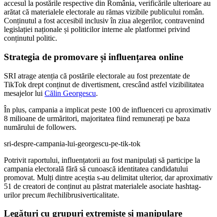
accesul la postările respective din România, verificările ulterioare au
arătat că materialele electorale au rămas vizibile publicului român.
Conținutul a fost accesibil inclusiv în ziua alegerilor, contravenind
legislației naționale și politicilor interne ale platformei privind
conținutul politic.
Strategia de promovare și influențarea online
SRI atrage atenția că postările electorale au fost prezentate de
TikTok drept conținut de divertisment, crescând astfel vizibilitatea
mesajelor lui
Călin Georgescu
.
În plus, campania a implicat peste 100 de influenceri cu aproximativ
8 milioane de urmăritori, majoritatea fiind remunerați pe baza
numărului de followers.
sri-despre-campania-lui-georgescu-pe-tik-tok
Potrivit raportului, influențatorii au fost manipulați să participe la
campania electorală fără să cunoască identitatea candidatului
promovat. Mulți dintre aceștia s-au delimitat ulterior, dar aproximativ
51 de creatori de conținut au păstrat materialele asociate hashtag-
urilor precum #echilibrusiverticalitate.
Legături cu grupuri extremiste și manipulare