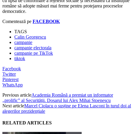
cu lipsa de conformare a rețelelor sociale și necesitatea ca instituțiile
române să adopte măsuri mai ferme pentru protejarea proceselor
democratice.
Comentează pe
FACEBOOK
TAGS
Calin Georgescu
campanie
campanie electorala
campanie pe TikTok
tiktok
Facebook
Twitter
Pinterest
WhatsApp
Previous article
Academia Română a premiat un informator
„prolific” al Securităţii. Dosarul lui Alex Mihai Stoenescu
Next article
Marcel Ciolacu o susține pe Elena Lasconi în turul doi al
alegerilor prezidențiale
RELATED ARTICLES