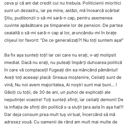
ceva și că am dat credit cui nu trebuia. Politicienii mioritici
sunt un dezastru, iar pe mine, astăzi, mă încearcă scârba!
Știu, pudibonzii o să-mi sară-n cap, pentru asemenea
cuvinte apăsătoare pe timpanele lor de pension. De partea
cealaltă o să-mi sară-n cap ai lor, aruncându-mi în brațe
clișeul lor favorit: “De ce generalizați?! Nu toți suntem așa!”
Ba fix așa sunteți toți! Iar cei care nu erați, v-ați molipsit
imediat. Dacă nu erați, nu puteați împărți duhoarea politică
în care vă complaceți! Fugeați din ea mâncând pământul!
Aveți toți aceeași placă: Greaua moștenire, Ceilalți sunt de
vină, Nu noi avem majoritatea, Ai noștri sunt mai buni… !
Găsiți cu toții, de 30 de ani, un puhoi de explicații ale
neputinței voastre! Toți sunteți sfinți, iar ceilalți demoni! De
la inflația de sfinți din politică s-a sluțit țara asta în așa hal?!
Dar deja consum prea mult tuș virtual, încercând să mă
adresez vouă. Cu oamenii de rând am mult mai multe de