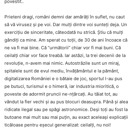
povestit..
Prieteni dragi, români demni dar amărâți în suflet, nu caut
să vă virusez și pe voi. Dar mulți dintre voi sunteți deja. Un
exercițiu de sinceritate, câteodată nu strică. Știu că mulți
gândiți ca mine. Am sperat cu toții, de 30 de ani încoace că
ne va fi mai bine. Că “următorii” chiar vor fi mai buni. Că
ceilalți chiar vor face treabă. Iar astăzi, la trei decenii de la
revoluție, n-avem mai nimic. Autostrăzile sunt un miraj,
spitalele sunt de evul mediu, învățământul e la pământ,
digitalizarea României e o bătaie de joc, sportul l-au pus
pe butuci, turismul e o himeră, iar industria mioritică, o
poveste de adormit pruncii ne-nțărcați. Au tăiat tot, au
vândut la fier vechi și au pus blocuri deasupra. Până și alea
ridicate ilegal sau pe spăgi astronomice. Deși toți au fost la
butoane mai mult sau mai puțin, au exact aceleași explicații
ticăloase pentru eșecul generalizat: ceilalți, nu noi!