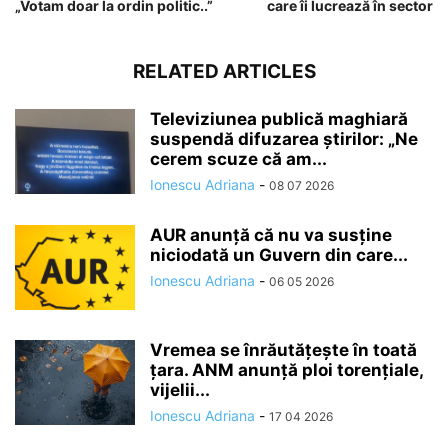
„Votam doar la ordin politic..”
care îi lucrează în sector
RELATED ARTICLES
Televiziunea publică maghiară
suspendă difuzarea ştirilor: „Ne
cerem scuze că am...
Ionescu Adriana
-
08 07 2026
AUR anunță că nu va susține
niciodată un Guvern din care...
Ionescu Adriana
-
06 05 2026
Vremea se înrăutăţeşte în toată
ţara. ANM anunță ploi torențiale,
vijelii...
Ionescu Adriana
-
17 04 2026