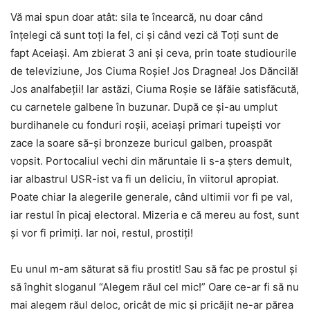
Vă mai spun doar atât: sila te încearcă, nu doar când
înțelegi că sunt toți la fel, ci și când vezi că Toți sunt de
fapt Aceiași. Am zbierat 3 ani și ceva, prin toate studiourile
de televiziune, Jos Ciuma Roșie! Jos Dragnea! Jos Dăncilă!
Jos analfabeții! Iar astăzi, Ciuma Roșie se lăfăie satisfăcută,
cu carnetele galbene în buzunar. După ce și-au umplut
burdihanele cu fonduri roșii, aceiași primari tupeiști vor
zace la soare să-și bronzeze buricul galben, proaspăt
vopsit. Portocaliul vechi din măruntaie li s-a șters demult,
iar albastrul USR-ist va fi un deliciu, în viitorul apropiat.
Poate chiar la alegerile generale, când ultimii vor fi pe val,
iar restul în picaj electoral. Mizeria e că mereu au fost, sunt
și vor fi primiți. Iar noi, restul, prostiți!
Eu unul m-am săturat să fiu prostit! Sau să fac pe prostul și
să înghit sloganul “Alegem răul cel mic!” Oare ce-ar fi să nu
mai alegem răul deloc, oricât de mic și pricăjit ne-ar părea