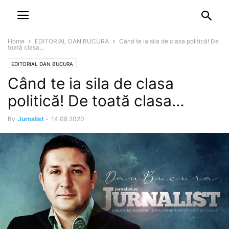
NEWSPAPER
DISCOVER THE ART OF PUBLISHING
Home
EDITORIAL DAN BUCURA
Când te ia sila de clasa politică! De
toată clasa…
EDITORIAL DAN BUCURA
Când te ia sila de clasa
politică! De toată clasa…
By
Jurnalist
-
14 08 2020