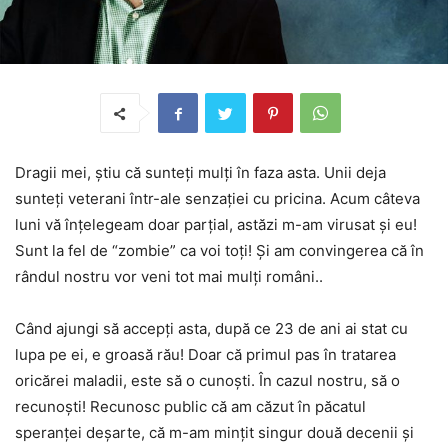
Dragii mei, știu că sunteți mulți în faza asta. Unii deja
sunteți veterani într-ale senzației cu pricina. Acum câteva
luni vă înțelegeam doar parțial, astăzi m-am virusat și eu!
Sunt la fel de “zombie” ca voi toți! Și am convingerea că în
rândul nostru vor veni tot mai mulți români..
Când ajungi să accepți asta, după ce 23 de ani ai stat cu
lupa pe ei, e groasă rău! Doar că primul pas în tratarea
oricărei maladii, este să o cunoști. În cazul nostru, să o
recunoști! Recunosc public că am căzut în păcatul
speranței deșarte, că m-am mințit singur două decenii și