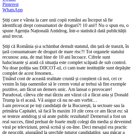
Pinterest
WhatsApp
Știți care e vârsta la care unii copii români au început să fie
identificați drept consumatori de droguri?! 10 ani!! Nu o spun eu, o
spune Agenția Națională Antidrog, într-o statistică dată publicității
anul trecut.
Știți că România și-a schimbat demult statutul, din țară de tranzit, în
țară consumatoare de droguri de mare risc?! Tot organele statului
recunosc asta, de mai bine de 10 ani încoace. Cifrele sunt
halucinante și arată că situația este complet scăpată de sub control.
Nu doar poliția sau DIICOT-ul, ci cam toate instituțiile sunt depășite
complet de acest fenomen..
Ținând cont de această realitate cruntă și conștient că noi, cei ce
venim în fața oamenilor să le cerem votul ar trebui să fim exemple
pozitive, am făcut un demers unic. Am lansat o provocare!
Paradoxal, câteva zile mai târziu am văzut că a făcut asta și Donald
Trump la el acasă. Vă asigur că nu ne-am vorbit…
I-am provocat pe toți candidații de la București, la sectoare sau la
primăria Capitalei, să facă în maxim 10 zile ceea ce am făcut eu: să
se testeze antidrog și să arate public rezultatul! Demersul a fost un
real succes, fiind preluat de foarte mulți colegi din media și devenind
viral pe televiziuni, presă scrisă și on-line. Deci mesajul era practic
de neocolit, ajungând la urechile tuturor candidaților, sau măcar a