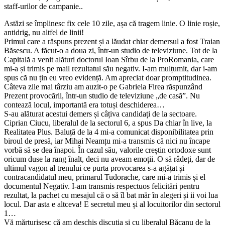
staff-urilor de campanie..
Astăzi se împlinesc fix cele 10 zile, așa că tragem linie. O linie roșie,
antidrig, nu altfel de linii!
Primul care a răspuns prezent și a lăudat chiar demersul a fost Traian
Băsescu. A făcut-o a doua zi, într-un studio de televiziune. Tot de la
Capitală a venit alături doctorul Ioan Sîrbu de la ProRomania, care
mi-a și trimis pe mail rezultatul său negativ. I-am mulțumit, dar i-am
spus că nu țin eu vreo evidență. Am apreciat doar promptitudinea.
Câteva zile mai târziu am auzit-o pe Gabriela Firea răspunzând
Prezent provocării, într-un studio de televiziune „de casă”. Nu
contează locul, importantă era totuși deschiderea…
S-au alăturat acestui demers și câțiva candidați de la sectoare.
Ciprian Ciucu, liberalul de la sectorul 6, a spus Da chiar în live, la
Realitatea Plus. Baluță de la 4 mi-a comunicat disponibilitatea prin
biroul de presă, iar Mihai Neamțu mi-a transmis că nici nu încape
vorbă să se dea înapoi. În cazul său, valorile creștin ortodoxe sunt
oricum duse la rang înalt, deci nu aveam emoții. O să râdeți, dar de
ultimul vagon al trenului ce purta provocarea s-a agățat și
contracandidatul meu, primarul Tudorache, care mi-a trimis și el
documentul Negativ. I-am transmis respectuos felicitări pentru
rezultat, la pachet cu mesajul că o să îl bat măr în alegeri și ii voi lua
locul. Dar asta e altceva! E secretul meu și al locuitorilor din sectorul
1…
Vă mărturisesc că am deschis discuția și cu liberalul Băcanu de la