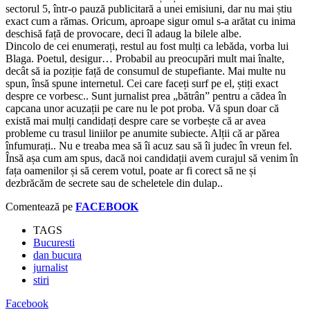
sectorul 5, într-o pauză publicitară a unei emisiuni, dar nu mai știu
exact cum a rămas. Oricum, aproape sigur omul s-a arătat cu inima
deschisă față de provocare, deci îl adaug la bilele albe.
Dincolo de cei enumerați, restul au fost mulți ca lebăda, vorba lui
Blaga. Poetul, desigur… Probabil au preocupări mult mai înalte,
decât să ia poziție față de consumul de stupefiante. Mai multe nu
spun, însă spune internetul. Cei care faceți surf pe el, știți exact
despre ce vorbesc.. Sunt jurnalist prea „bătrân” pentru a cădea în
capcana unor acuzații pe care nu le pot proba. Vă spun doar că
există mai mulți candidați despre care se vorbește că ar avea
probleme cu trasul liniilor pe anumite subiecte. Alții că ar părea
înfumurați.. Nu e treaba mea să îi acuz sau să îi judec în vreun fel.
Însă așa cum am spus, dacă noi candidații avem curajul să venim în
fața oamenilor și să cerem votul, poate ar fi corect să ne și
dezbrăcăm de secrete sau de scheletele din dulap..
Comentează pe
FACEBOOK
TAGS
Bucuresti
dan bucura
jurnalist
stiri
Facebook