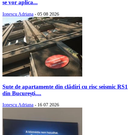
se vor aplica...
Ionescu Adriana
-
05 08 2026
Sute de apartamente din clădiri cu risc seismic RS1
din București,...
Ionescu Adriana
-
16 07 2026