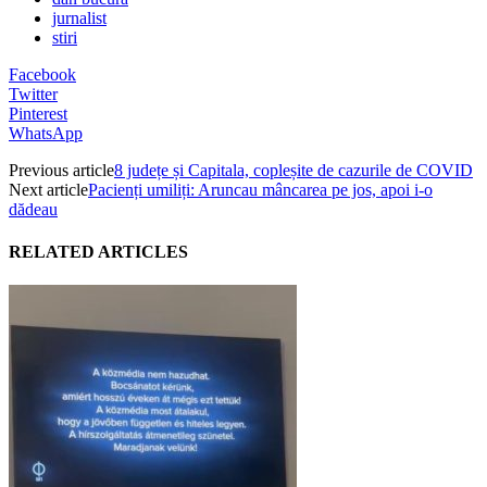
jurnalist
stiri
Facebook
Twitter
Pinterest
WhatsApp
Previous article
8 județe și Capitala, copleșite de cazurile de COVID
Next article
Pacienți umiliți: Aruncau mâncarea pe jos, apoi i-o
dădeau
RELATED ARTICLES