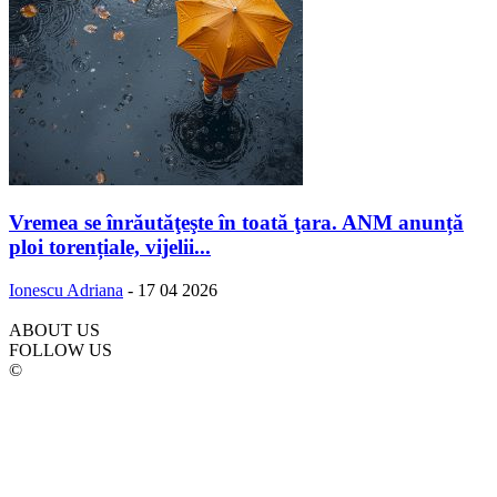
Vremea se înrăutăţeşte în toată ţara. ANM anunță
ploi torențiale, vijelii...
Ionescu Adriana
-
17 04 2026
ABOUT US
FOLLOW US
©