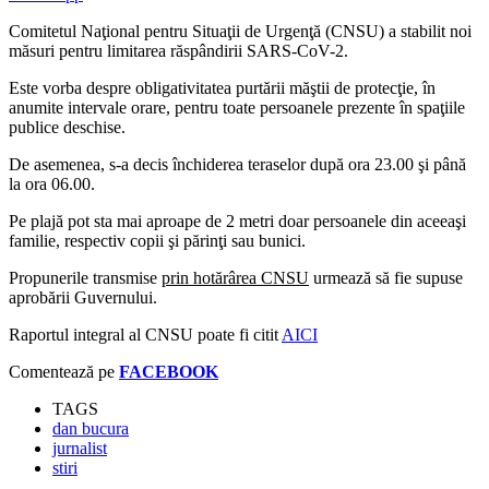
Comitetul Naţional pentru Situaţii de Urgenţă (CNSU) a stabilit noi
măsuri pentru limitarea răspândirii SARS-CoV-2.
Este vorba despre obligativitatea purtării măştii de protecţie, în
anumite intervale orare, pentru toate persoanele prezente în spaţiile
publice deschise.
De asemenea, s-a decis închiderea teraselor după ora 23.00 şi până
la ora 06.00.
Pe plajă pot sta mai aproape de 2 metri doar persoanele din aceeaşi
familie, respectiv copii şi părinţi sau bunici.
Propunerile transmise
prin hotărârea CNSU
urmează să fie supuse
aprobării Guvernului.
Raportul integral al CNSU poate fi citit
AICI
Comentează pe
FACEBOOK
TAGS
dan bucura
jurnalist
stiri