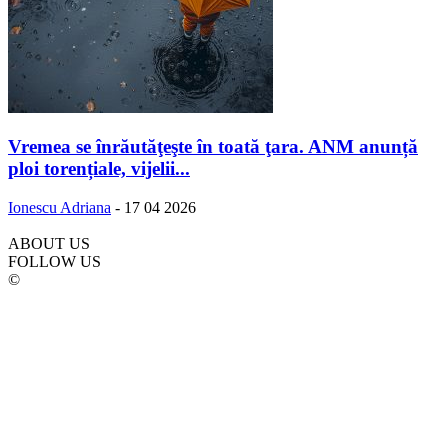
Vremea se înrăutăţeşte în toată ţara. ANM anunță
ploi torențiale, vijelii...
Ionescu Adriana
-
17 04 2026
ABOUT US
FOLLOW US
©