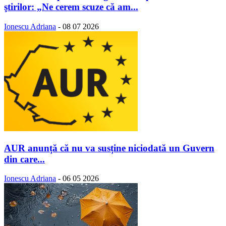
ştirilor: „Ne cerem scuze că am...
Ionescu Adriana
-
08 07 2026
AUR anunță că nu va susține niciodată un Guvern
din care...
Ionescu Adriana
-
06 05 2026