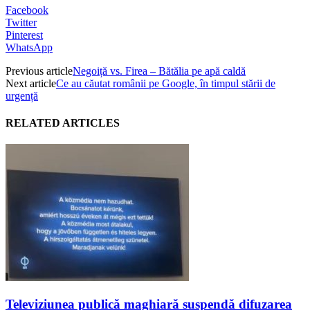
Facebook
Twitter
Pinterest
WhatsApp
Previous article
Negoiță vs. Firea – Bătălia pe apă caldă
Next article
Ce au căutat românii pe Google, în timpul stării de
urgență
RELATED ARTICLES
Televiziunea publică maghiară suspendă difuzarea