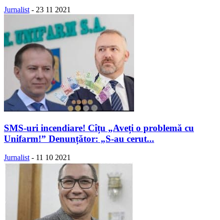
Jurnalist
-
23 11 2021
SMS-uri incendiare! Cîțu „Aveți o problemă cu
Unifarm!” Denunțător: „S-au cerut...
Jurnalist
-
11 10 2021