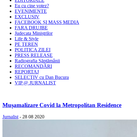
EDITORIALE
Eu cu cine votez?
EVENIMENTE
EXCLUSIV
FACEBOOK ȘI MASS MEDIA
FARA DRUJBE
Judecata Miniștrilor
Life & Style
PE TEREN
POLITICA ZILEI
PRESS RELEASE
Radiografia Săptămânii
RECOMANDĂRI
REPORTAJ
SELECTIV cu Dan Bucura
VIP @ JURNALIST
Mușamalizare Covid la Metropolitan Residence
Jurnalist
-
28 08 2020