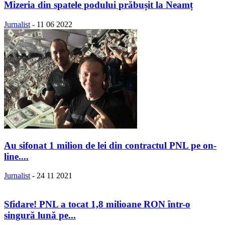
Mizeria din spatele podului prăbușit la Neamț
Jurnalist
-
11 06 2022
Au sifonat 1 milion de lei din contractul PNL pe on-
line....
Jurnalist
-
24 11 2021
Sfidare! PNL a tocat 1,8 milioane RON într-o
singură lună pe...