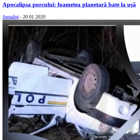
Apocalipsa porcului: foametea planetară bate la ușă
Jurnalist
-
20 01 2020