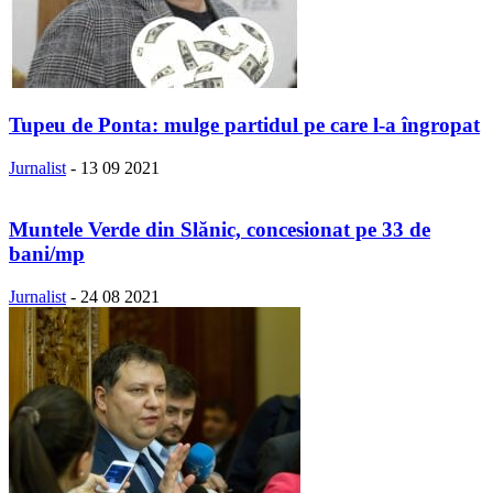
Tupeu de Ponta: mulge partidul pe care l-a îngropat
Jurnalist
-
13 09 2021
Muntele Verde din Slănic, concesionat pe 33 de
bani/mp
Jurnalist
-
24 08 2021