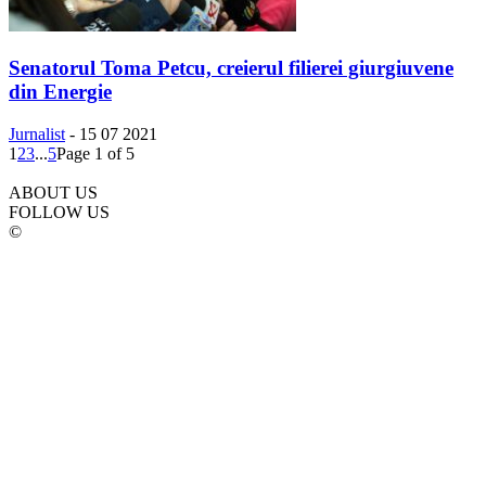
Senatorul Toma Petcu, creierul filierei giurgiuvene
din Energie
Jurnalist
-
15 07 2021
1
2
3
...
5
Page 1 of 5
ABOUT US
FOLLOW US
©