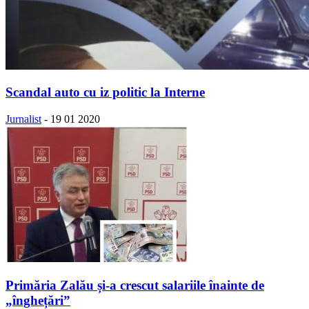
Scandal auto cu iz politic la Interne
Jurnalist
-
19 01 2020
Primăria Zalău și-a crescut salariile înainte de
„înghețări”