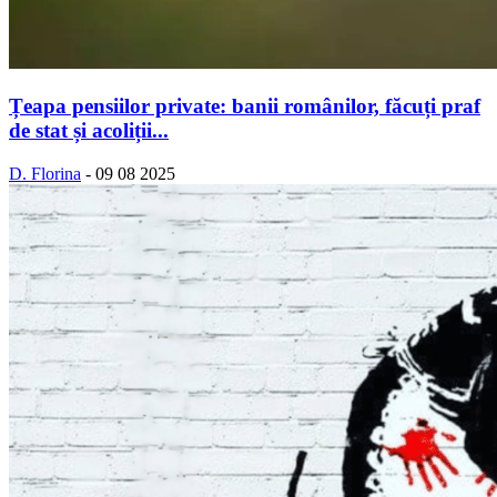
Țeapa pensiilor private: banii românilor, făcuți praf
de stat și acoliții...
D. Florina
-
09 08 2025