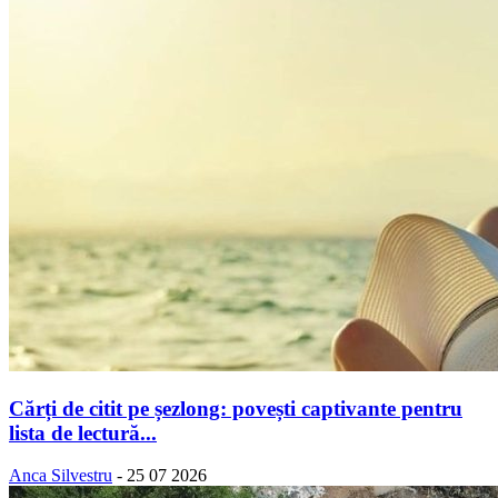
Cărți de citit pe șezlong: povești captivante pentru
lista de lectură...
Anca Silvestru
-
25 07 2026