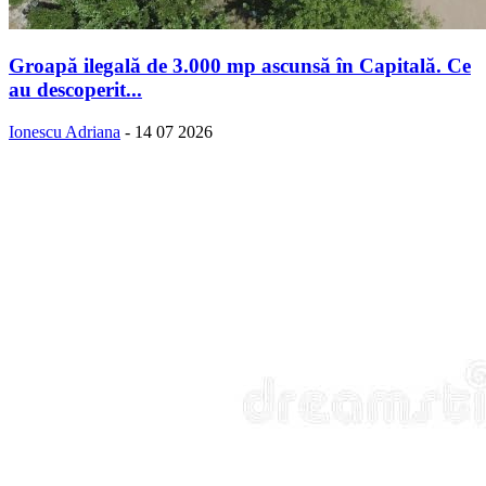
Groapă ilegală de 3.000 mp ascunsă în Capitală. Ce
au descoperit...
Ionescu Adriana
-
14 07 2026