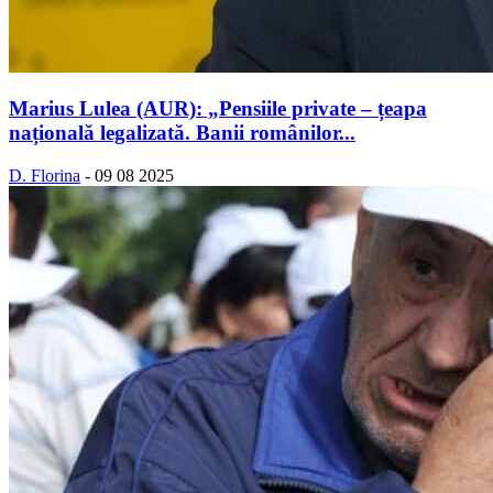
Marius Lulea (AUR): „Pensiile private – țeapa
națională legalizată. Banii românilor...
D. Florina
-
09 08 2025