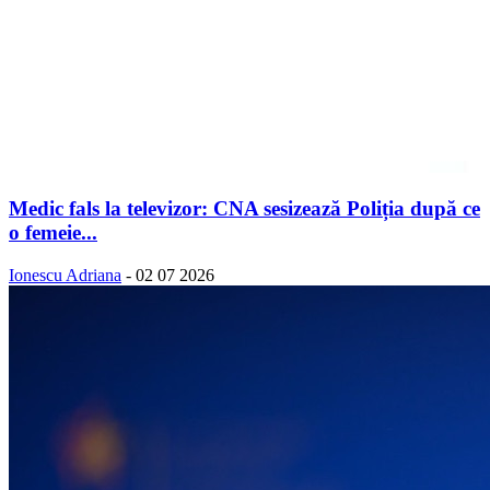
Medic fals la televizor: CNA sesizează Poliția după ce
o femeie...
Ionescu Adriana
-
02 07 2026