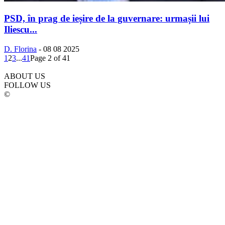
PSD, în prag de ieșire de la guvernare: urmașii lui
Iliescu...
D. Florina
-
08 08 2025
1
2
3
...
41
Page 2 of 41
ABOUT US
FOLLOW US
©