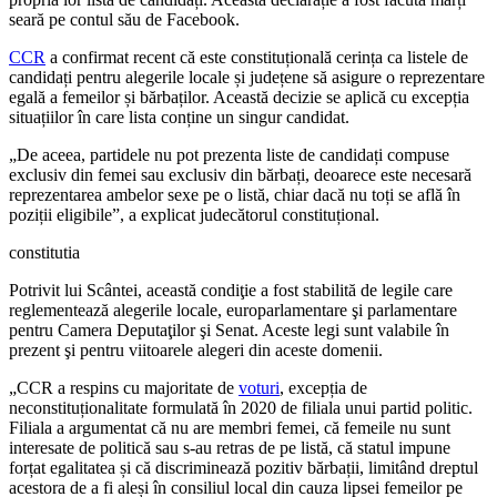
seară pe contul său de Facebook.
CCR
a confirmat recent că este constituțională cerința ca listele de
candidați pentru alegerile locale și județene să asigure o reprezentare
egală a femeilor și bărbaților. Această decizie se aplică cu excepția
situațiilor în care lista conține un singur candidat.
„De aceea, partidele nu pot prezenta liste de candidați compuse
exclusiv din femei sau exclusiv din bărbați, deoarece este necesară
reprezentarea ambelor sexe pe o listă, chiar dacă nu toți se află în
poziții eligibile”, a explicat judecătorul constituțional.
constitutia
Potrivit lui Scântei, această condiţie a fost stabilită de legile care
reglementează alegerile locale, europarlamentare şi parlamentare
pentru Camera Deputaţilor şi Senat. Aceste legi sunt valabile în
prezent şi pentru viitoarele alegeri din aceste domenii.
„CCR a respins cu majoritate de
voturi
, excepția de
neconstituționalitate formulată în 2020 de filiala unui partid politic.
Filiala a argumentat că nu are membri femei, că femeile nu sunt
interesate de politică sau s-au retras de pe listă, că statul impune
forțat egalitatea și că discriminează pozitiv bărbații, limitând dreptul
acestora de a fi aleși în consiliul local din cauza lipsei femeilor pe