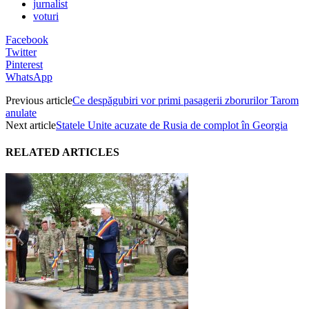
jurnalist
voturi
Facebook
Twitter
Pinterest
WhatsApp
Previous article
Ce despăgubiri vor primi pasagerii zborurilor Tarom
anulate
Next article
Statele Unite acuzate de Rusia de complot în Georgia
RELATED ARTICLES