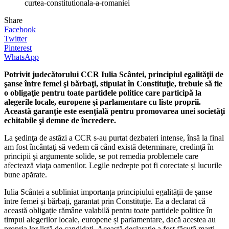
curtea-constitutionala-a-romaniei
Share
Facebook
Twitter
Pinterest
WhatsApp
Potrivit judecătorului CCR Iulia Scântei, principiul egalităţii de
şanse între femei şi bărbaţi, stipulat în Constituţie, trebuie să fie
o obligaţie pentru toate partidele politice care participă la
alegerile locale, europene şi parlamentare cu liste proprii.
Această garanţie este esenţială pentru promovarea unei societăţi
echitabile şi demne de încredere.
La şedinţa de astăzi a CCR s-au purtat dezbateri intense, însă la final
am fost încântaţi să vedem că când există determinare, credinţă în
principii şi argumente solide, se pot remedia problemele care
afectează viaţa oamenilor. Legile nedrepte pot fi corectate și lucurile
bune apărate.
Iulia Scântei a subliniat importanța principiului egalității de șanse
între femei și bărbați, garantat prin Constituție. Ea a declarat că
această obligație rămâne valabilă pentru toate partidele politice în
timpul alegerilor locale, europene și parlamentare, dacă acestea au
propria lor listă de candidați. Această declarație a fost făcută marți