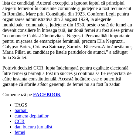
lista de candidați. Autorul excepției a ignorat faptul că principiul
alegerii femeilor în consiliile comunale și județene a fost recunoscut
în România Mare prin Constituția din 1923. Conform Legii pentru
organizarea administrativă din 3 august 1929, la alegerile
municipale, comunale și județene din 1930, peste o sută de femei au
devenit consiliere în întreaga țară, iar două femei au fost alese primar
în comunele Cobia-Dâmbovița și Negrești. Personalități importante
pentru mișcarea de emancipare feminină, precum Ella Negruzzi,
Calypso Botez, Ortansa Satmary, Sarmiza Bilcescu-Alimăneștianu și
Maria Pillat, au candidat pe listele partidelor de atunci,” a adăugat
Iulia Scântei.
Potrivit deciziei CCR, lupta îndelungată pentru egalitate electorală
între femei şi bărbaţi a fost un succes și continuă să fie respectată de
către instanţa constituțională. Această hotărâre este o puternică
garanție că sforile atâtor generații de femei nu au fost în zadar.
Comentează pe
FACEBOOK
TAGS
barbati
camera depitatilor
CCR
dan bucura jurnalist
femei