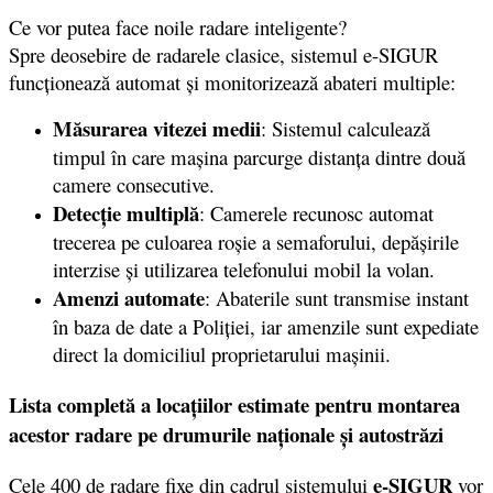
Ce vor putea face noile radare inteligente?
Spre deosebire de radarele clasice, sistemul e-SIGUR
funcționează automat și monitorizează abateri multiple:
Măsurarea vitezei medii
: Sistemul calculează
timpul în care mașina parcurge distanța dintre două
camere consecutive.
Detecție multiplă
: Camerele recunosc automat
trecerea pe culoarea roșie a semaforului, depășirile
interzise și utilizarea telefonului mobil la volan.
Amenzi automate
: Abaterile sunt transmise instant
în baza de date a Poliției, iar amenzile sunt expediate
direct la domiciliul proprietarului mașinii.
Lista completă a locațiilor
estimate pentru montarea
acestor radare pe drumurile naționale și autostrăzi
e-SIGUR
Cele 400 de radare fixe din cadrul sistemului
vor