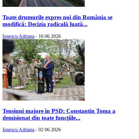
Toate drumurile expres noi din România se
modifică: Decizia radicală luată...
Ionescu Adriana
-
16 06 2026
Tensiuni majore în PSD: Constantin Toma a
demisionat din toate funcțiile...
Ionescu Adriana
-
02 06 2026