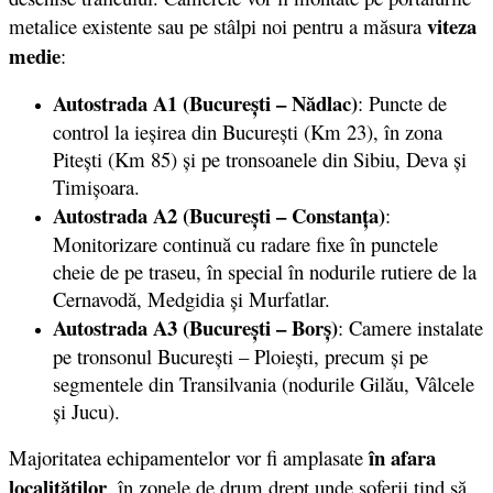
viteza
metalice existente sau pe stâlpi noi pentru a măsura
medie
:
Autostrada A1 (București – Nădlac)
: Puncte de
control la ieșirea din București (Km 23), în zona
Pitești (Km 85) și pe tronsoanele din Sibiu, Deva și
Timișoara.
Autostrada A2
(București – Constanța)
:
Monitorizare continuă cu radare fixe în punctele
cheie de pe traseu, în special în nodurile rutiere de la
Cernavodă, Medgidia și Murfatlar.
Autostrada A3 (București – Borș)
: Camere instalate
pe tronsonul București – Ploiești, precum și pe
segmentele din Transilvania (nodurile Gilău, Vâlcele
și Jucu).
în afara
Majoritatea echipamentelor vor fi amplasate
localităților
, în zonele de drum drept unde șoferii tind să