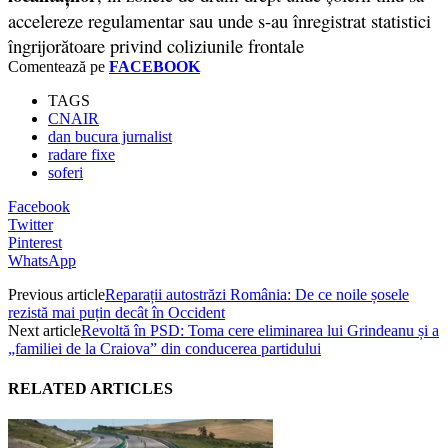
accelereze regulamentar sau unde s-au înregistrat statistici
îngrijorătoare privind coliziunile frontale
Comentează pe
FACEBOOK
TAGS
CNAIR
dan bucura jurnalist
radare fixe
soferi
Facebook
Twitter
Pinterest
WhatsApp
Previous article
Reparații autostrăzi România: De ce noile șosele
rezistă mai puțin decât în Occident
Next article
Revoltă în PSD: Toma cere eliminarea lui Grindeanu și a
„familiei de la Craiova” din conducerea partidului
RELATED ARTICLES