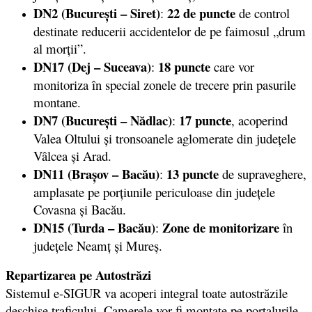
DN2 (București – Siret)
22 de puncte
:
de control
destinate reducerii accidentelor de pe faimosul „drum
al morții”.
DN17
(Dej – Suceava)
18 puncte
:
care vor
monitoriza în special zonele de trecere prin pasurile
montane.
DN7 (București – Nădlac)
17 puncte
:
, acoperind
Valea Oltului și tronsoanele aglomerate din județele
Vâlcea și Arad.
DN11
(Brașov – Bacău)
13 puncte
:
de supraveghere,
amplasate pe porțiunile periculoase din județele
Covasna și Bacău.
DN15
(Turda – Bacău)
Zone de monitorizare
:
în
județele Neamț și Mureș.
Repartizarea pe Autostrăzi
Sistemul e-SIGUR va acoperi integral toate autostrăzile
deschise traficului. Camerele vor fi montate pe portalurile