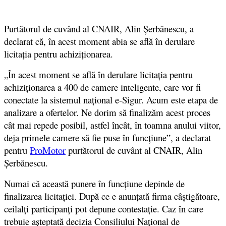
Purtătorul de cuvând al CNAIR, Alin Șerbănescu, a
declarat că, în acest moment abia se află în derulare
licitația pentru achiziționarea.
„În acest moment se află în derulare licitația pentru
achiziționarea a 400 de camere inteligente, care vor fi
conectate la sistemul național e-Sigur. Acum este etapa de
analizare a ofertelor. Ne dorim să finalizăm acest proces
cât mai repede posibil, astfel încât, în toamna anului viitor,
deja primele camere să fie puse în funcțiune”, a declarat
pentru
ProMotor
purtătorul de cuvânt al CNAIR, Alin
Șerbănescu.
Numai că această punere în funcțiune depinde de
finalizarea licitației. După ce e anunțată firma câștigătoare,
ceilalți participanți pot depune contestație. Caz în care
trebuie așteptată decizia Consiliului Național de