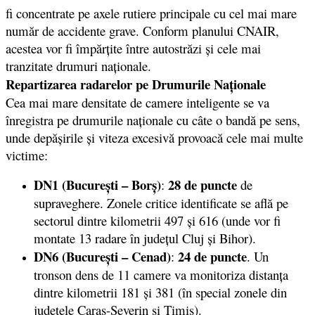
fi concentrate pe axele rutiere principale cu cel mai mare
număr de accidente grave. Conform planului
CNAIR
,
acestea vor fi împărțite între autostrăzi și cele mai
tranzitate drumuri naționale.
Repartizarea radarelor pe Drumurile Naționale
Cea mai mare densitate de camere inteligente se va
înregistra pe drumurile naționale cu câte o bandă pe sens,
unde depășirile și viteza excesivă provoacă cele mai multe
victime:
DN1 (București – Borș)
28 de puncte
:
de
supraveghere. Zonele critice identificate se află pe
sectorul dintre kilometrii 497 și 616 (unde vor fi
montate 13 radare în județul Cluj și Bihor).
DN6 (București – Cenad)
24 de puncte
:
. Un
tronson dens de 11 camere va monitoriza distanța
dintre kilometrii 181 și 381 (în special zonele din
județele Caraș-Severin și Timiș).