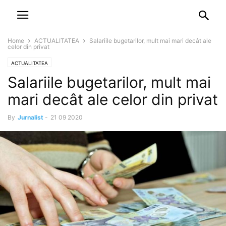
NEWSPAPER
DISCOVER THE ART OF PUBLISHING
Home
ACTUALITATEA
Salariile bugetarilor, mult mai mari decât ale
celor din privat
ACTUALITATEA
Salariile bugetarilor, mult mai
mari decât ale celor din privat
By
Jurnalist
-
21 09 2020