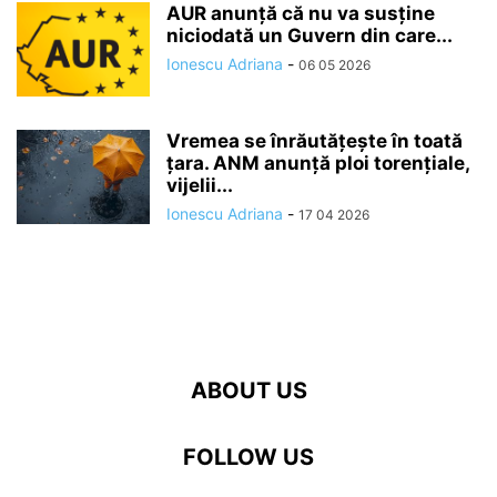
AUR anunță că nu va susține
niciodată un Guvern din care...
Ionescu Adriana
-
06 05 2026
Vremea se înrăutăţeşte în toată
ţara. ANM anunță ploi torențiale,
vijelii...
Ionescu Adriana
-
17 04 2026
ABOUT US
FOLLOW US