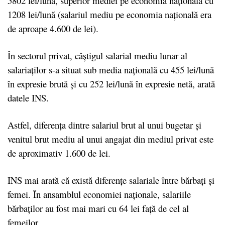
5802 lei/lună, superior mediei pe economia naţională cu
1208 lei/lună (salariul mediu pe economia naţională era
de aproape 4.600 de lei).
În sectorul privat, câştigul salarial mediu lunar al
salariaţilor s-a situat sub media naţională cu 455 lei/lună
în expresie brută şi cu 252 lei/lună în expresie netă, arată
datele INS.
Astfel, diferenţa dintre salariul brut al unui bugetar şi
venitul brut mediu al unui angajat din mediul privat este
de aproximativ 1.600 de lei.
INS mai arată că există diferențe salariale între bărbați și
femei. În
ansamblul economiei naţionale, salariile
bărbaţilor au fost mai mari cu 64 lei faţă de cel al
femeilor.