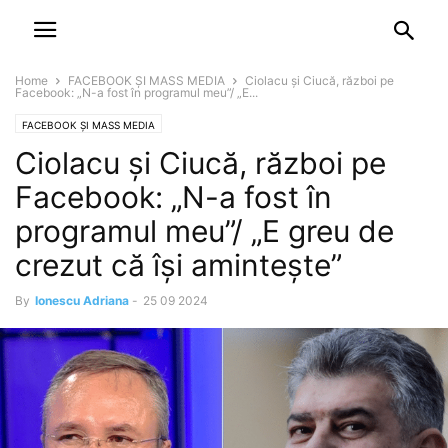
NEWSPAPER
DISCOVER THE ART OF PUBLISHING
Home
FACEBOOK ȘI MASS MEDIA
Ciolacu și Ciucă, război pe
Facebook: „N-a fost în programul meu”/ „E...
FACEBOOK ȘI MASS MEDIA
Ciolacu și Ciucă, război pe
Facebook: „N-a fost în
programul meu”/ „E greu de
crezut că își amintește”
By
Ionescu Adriana
-
25 09 2024