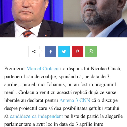
Premierul
Marcel Ciolacu
i-a răspuns lui Nicolae Ciucă,
partenerul său de coaliție, spunând că, pe data de 3
aprilie, „nici el, nici Iohannis, nu au fost in programul
meu”. Ciolacu a venit cu această replică după ce surse
liberale au declarat pentru
Antena 3 CNN
că o discuţie
despre proiectul care să dea posibilitatea şefului statului
să
candideze ca independent
pe liste de partid la alegerile
parlamentare a avut loc în data de 3 aprilie între