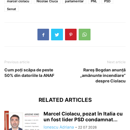
marcel ciolacu
Nicolae Ciuca
parlamentar
PNL
PSD
Senat
Previous article
Next article
Cum poți scăpa de peste
Rareş Bogdan anunţă
50% din datoriile la ANAF
„amănunte incendiare”
despre Ciolacu
RELATED ARTICLES
Marcel Ciolacu, pozat în Italia cu
un fost lider PSD condamnat...
Ionescu Adriana
-
22 07 2026