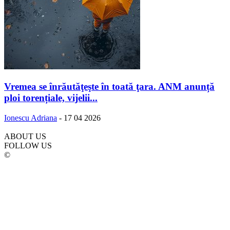
Vremea se înrăutăţeşte în toată ţara. ANM anunță
ploi torențiale, vijelii...
Ionescu Adriana
-
17 04 2026
ABOUT US
FOLLOW US
©