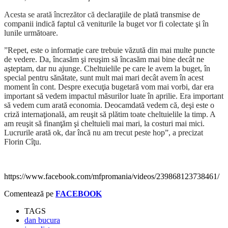
Acesta se arată încrezător că
declaraţiile de plată transmise de
companii indică faptul că veniturile la buget vor fi colectate şi în
lunile următoare.
”
Repet, este o informaţie care trebuie văzută din mai multe puncte
de vedere. Da, încasăm şi reuşim să încasăm mai bine decât ne
aşteptam, dar nu ajunge. Cheltuielile pe care le avem la buget, în
special pentru sănătate, sunt mult mai mari decât avem în acest
moment în cont. Despre execuţia bugetară vom mai vorbi, dar era
important să vedem impactul măsurilor luate în aprilie. Era important
să vedem cum arată economia. Deocamdată vedem că, deşi este o
criză internaţională, am reuşit să plătim toate cheltuielile la timp. A
am reuşit să finanţăm şi cheltuieli mai mari, la costuri mai mici.
Lucrurile arată ok, dar încă nu am trecut peste hop”, a precizat
Florin Cîţu.
https://www.facebook.com/mfpromania/videos/239868123738461/
Comentează pe
FACEBOOK
TAGS
dan bucura