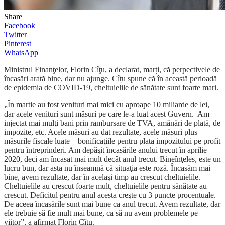
Share
Facebook
Twitter
Pinterest
WhatsApp
M
inistrul Finanţelor, Florin Cîţu,
a declarat, marți, că p
erpectivele de
încasări arată bine, dar nu ajunge. Cîțu spune că în această perioadă
de epidemia de COVID-19, cheltuielile de sănătate sunt foarte mari.
„În martie au fost venituri mai mici cu aproape 10 miliarde de lei,
dar acele venituri sunt măsuri pe care le-a luat acest Guvern. Am
injectat mai mulţi bani prin rambursare de TVA, amânări de plată, de
impozite, etc. Acele măsuri au dat rezultate, acele măsuri plus
măsurile fiscale luate – bonificaţiile pentru plata impozitului pe profit
pentru întreprinderi. Am depăşit încasările anului trecut în aprilie
2020, deci am încasat mai mult decât anul trecut. Bineînţeles, este un
lucru bun, dar asta nu înseamnă că situaţia este roză. Încasăm mai
bine, avem rezultate, dar în acelaşi timp au crescut cheltuielile.
Cheltuielile au crescut foarte mult, cheltuielile pentru sănătate au
crescut. Deficitul pentru anul acesta creşte cu 3 puncte procentuale.
De aceea încasările sunt mai bune ca anul trecut. Avem rezultate, dar
ele trebuie să fie mult mai bune, ca să nu avem problemele pe
viitor”, a afirmat Florin Cîţu.