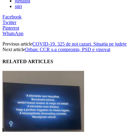
jurnalist
stiri
Facebook
Twitter
Pinterest
WhatsApp
Previous article
COVID-19. 325 de noi cazuri. Situația pe județe
Next article
Orban: CCR s-a compromis, PSD e vinovat
RELATED ARTICLES