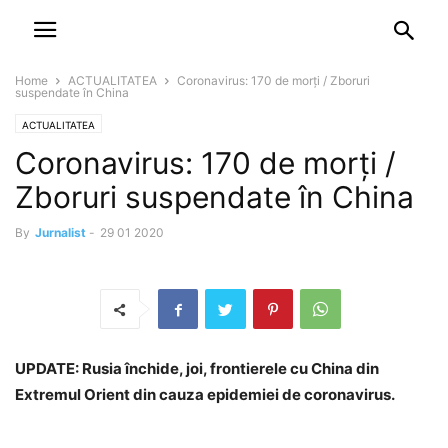
NEWSPAPER
DISCOVER THE ART OF PUBLISHING
Home
ACTUALITATEA
Coronavirus: 170 de morți / Zboruri
suspendate în China
ACTUALITATEA
Coronavirus: 170 de morți /
Zboruri suspendate în China
By
Jurnalist
-
29 01 2020
UPDATE: Rusia închide, joi, frontierele cu China din
Extremul Orient din cauza epidemiei de coronavirus.