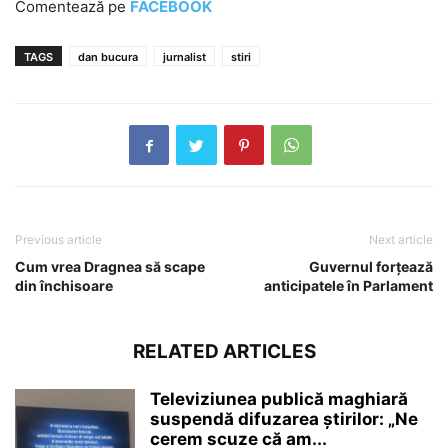
Comentează pe
FACEBOOK
TAGS
dan bucura
jurnalist
stiri
Previous article
Next article
Cum vrea Dragnea să scape
Guvernul forțează
din închisoare
anticipatele în Parlament
RELATED ARTICLES
Televiziunea publică maghiară
suspendă difuzarea ştirilor: „Ne
cerem scuze că am...