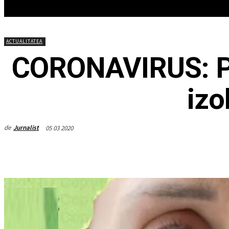
HOME
ACTUALITATEA
EDITOR
ACTUALITATEA
CORONAVIRUS: Pe
izo
de
Jurnalist
05 03 2020