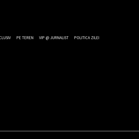
CLUSIV
PE TEREN
VIP @ JURNALIST
POLITICA ZILEI
026