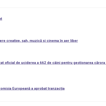
nt
ere creative, șah, muzică și cinema în aer liber
at oficial de uciderea a 662 de câini pentru gestionarea cărora 
 Comisia Europeană a aprobat tranzacția