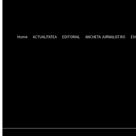
Forgot your password? Get help
Recuperare parola
Recuperați-vă parola
adresa dvs de email
O parola va fi trimisă pe adresa dvs de email.
Home
ACTUALITATEA
EDITORIAL
ANCHETA JURNALIST.RO
EX
sâmbătă 8 august 2