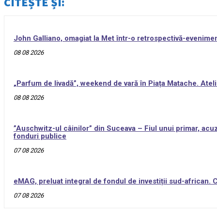
CITEȘTE ȘI:
John Galliano, omagiat la Met într-o retrospectivă-evenime
08 08 2026
„Parfum de livadă”, weekend de vară în Piața Matache. Ateli
08 08 2026
”Auschwitz-ul câinilor” din Suceava – Fiul unui primar, acuz
fonduri publice
07 08 2026
eMAG, preluat integral de fondul de investiții sud-african.
07 08 2026