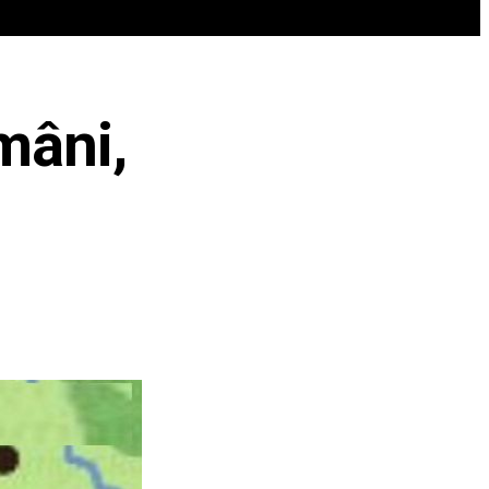
REN
VIP @ JURNALIST
POLITICA ZILEI
mâni,