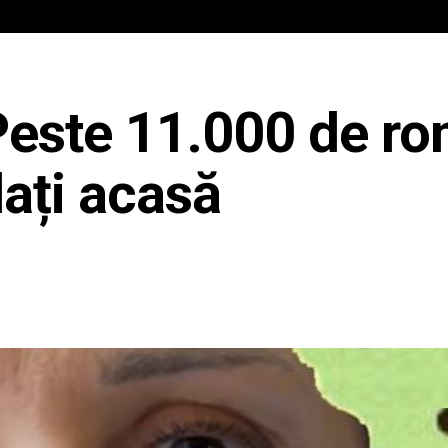
IAL
ANCHETA JURNALIST.RO
EXCLUSIV
PE TE
ste 11.000 de ro
lați acasă
Share