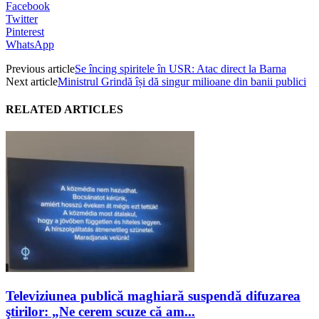
Facebook
Twitter
Pinterest
WhatsApp
Previous article
Se încing spiritele în USR: Atac direct la Barna
Next article
Ministrul Grindă își dă singur milioane din banii publici
RELATED ARTICLES
Televiziunea publică maghiară suspendă difuzarea
ştirilor: „Ne cerem scuze că am...