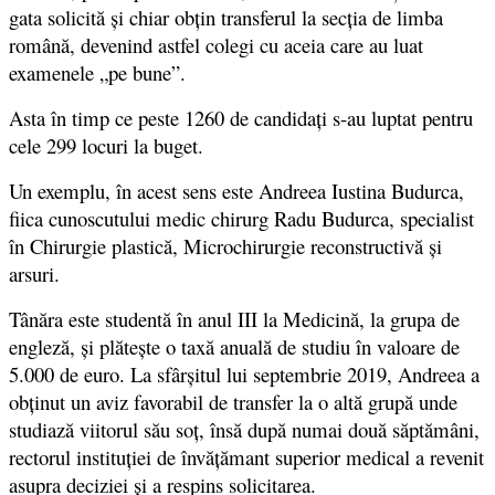
gata solicită și chiar obțin transferul la secția de limba
română, devenind astfel colegi cu aceia care au luat
examenele „pe bune”.
Asta în timp ce peste 1260 de candidați s-au luptat pentru
cele 299 locuri la buget.
Un exemplu, în acest sens este Andreea Iustina Budurca,
fiica cunoscutului medic chirurg Radu Budurca, specialist
în Chirurgie plastică, Microchirurgie reconstructivă și
arsuri.
Tânăra este studentă în anul III la Medicină, la grupa de
engleză, și plăteşte o taxă anuală de studiu în valoare de
5.000 de euro. La sfârșitul lui septembrie 2019, Andreea a
obținut un aviz favorabil de transfer la o altă grupă unde
studiază viitorul său soţ, însă după numai două săptămâni,
rectorul instituției de învățămant superior medical a revenit
asupra deciziei și a respins solicitarea.