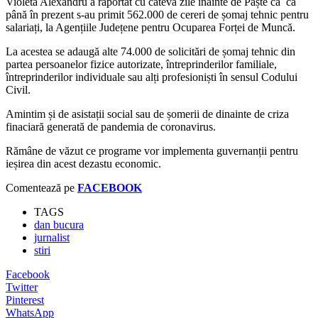
Violeta Alexandru a raportat cu câteva zile înainte de Paște că că
până în prezent s-au primit 562.000 de cereri de șomaj tehnic pentru
salariați, la Agențiile Județene pentru Ocuparea Forței de Muncă.
La acestea se adaugă alte 74.000 de solicitări de șomaj tehnic din
partea persoanelor fizice autorizate, întreprinderilor familiale,
întreprinderilor individuale sau alți profesioniști în sensul Codului
Civil.
Amintim și de asistații social sau de șomerii de dinainte de criza
finaciară generată de pandemia de coronavirus.
Rămâne de văzut ce programe vor implementa guvernanții pentru
ieșirea din acest dezastu economic.
Comentează pe
FACEBOOK
TAGS
dan bucura
jurnalist
stiri
Facebook
Twitter
Pinterest
WhatsApp