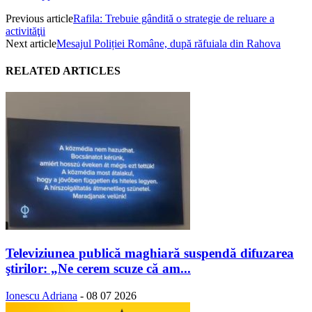
Previous article
Rafila: Trebuie gândită o strategie de reluare a
activităţii
Next article
Mesajul Poliției Române, după răfuiala din Rahova
RELATED ARTICLES
Televiziunea publică maghiară suspendă difuzarea
ştirilor: „Ne cerem scuze că am...
Ionescu Adriana
-
08 07 2026