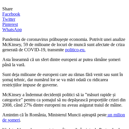
Share
Facebook
Twitter
Pinterest
WhatsApp
Pandemia de coronavirus prăbușește economia. Potrivit unei analize
McKinsey, 59 de milioane de locuri de muncă sunt afectate de criza
generată de COVID-19, transmite
politico-eu.
Asta înseamnă că un sfert dintre europeni ar putea rămâne șomeri
până la vară.
Sunt deja milioane de europeni care au rămas fără venit sau sunt în
șomaj tehnic, dar numărul lor se va mări odată cu ridicarea
restricțiilor impuse de guverne.
McKinsey a îndemnat decidenții politici să ia ”măsuri rapide și
categorice” pentru ca șomajul să nu depășească proporțiile crizei din
2008, când 27% dintre europeni nu aveau asigurat traiul de mâine.
Amintim că în România, Ministerul Muncii așteaptă peste
un milion
de șomeri
.