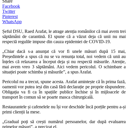
Share
Facebook
Twitter
Pinterest
WhatsApp
Șeful DSU, Raed Arafat, le atrage atenția românilor că mai avem trei
săptămâni de carantină. El spune că a văzut deja că unii nu mai
respectă regulile impuse din cauza epidemiei de COVID-19.
„
Chiar dacă s-a anunțat că vor fi unele măsuri după 15 mai,
Președintele a spus că nu se va renunța total, noi vedem că unii au
înțeles că relaxarea a început deja și nu respectă măsurile. Atenție,
mai avem vreo 3 săptămâni. Aici vedem pericolul. O schimbare a
situației poate schimba și măsurile”, a spus Arafat.
Pericolul nu a trecut, spune acesta. Arafat amintește că în prima fază,
oamenii vor putea ieși din casă fără declarație pe proprie răspundere.
Obligația va fi ca în spațiile publice închise și în mijloacele de
transport în comun să se poarte masca chirurgicală.
Restaurantele și cafenelele nu își vor deschide încă porțile pentru a-și
primi clienții la mese.
„
Gradual poți să crești numărul persoanelor, dar după evaluarea
primelor măsuri”, a precizat el.