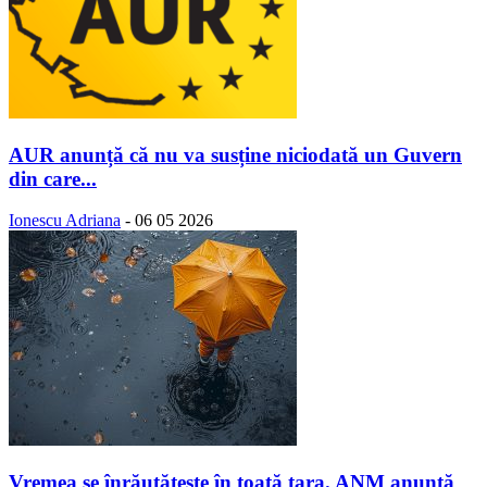
AUR anunță că nu va susține niciodată un Guvern
din care...
Ionescu Adriana
-
06 05 2026
Vremea se înrăutăţeşte în toată ţara. ANM anunță