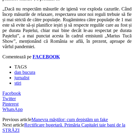
„
Dacă nu respectăm măsurile de igienă vor exploda cazurile. Când
încep măsurile de relaxare, respectarea unor noi reguli trebuie să fie
și mai strictă de către populație. Rugămintea către populație de 1 mai
este să evite să-și planifice ieșiri și să respecte regulile care au fost și
pe durata Paștelui, chiar mai bine decât le-au respectat pe durata
Paștelui”, a mai punctat acesta în cadrul emisiunii „Marius Tucă
Show”, menționând că România se află, în prezent, aproape de
vârful pandemiei.
Comentează pe
FACEBOOK
TAGS
dan bucura
jurnalist
stiri
Facebook
Twitter
Pinterest
WhatsApp
Previous article
Manevra măștilor: cum depistăm un fake
Next article
Rectificare bugetară. Primăria Capitalei taie bani de la
STRĂZI