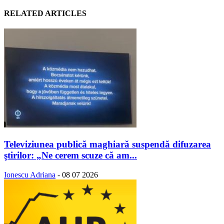
RELATED ARTICLES
Televiziunea publică maghiară suspendă difuzarea
ştirilor: „Ne cerem scuze că am...
Ionescu Adriana
-
08 07 2026