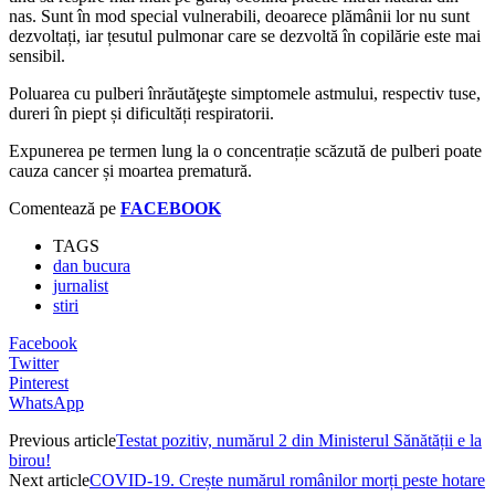
nas. Sunt în mod special vulnerabili, deoarece plămânii lor nu sunt
dezvoltați, iar țesutul pulmonar care se dezvoltă în copilărie este mai
sensibil.
Poluarea cu pulberi înrăutăţeşte simptomele astmului, respectiv tuse,
dureri în piept și dificultăți respiratorii.
Expunerea pe termen lung la o concentrație scăzută de pulberi poate
cauza cancer și moartea prematură.
Comentează pe
FACEBOOK
TAGS
dan bucura
jurnalist
stiri
Facebook
Twitter
Pinterest
WhatsApp
Previous article
Testat pozitiv, numărul 2 din Ministerul Sănătății e la
birou!
Next article
COVID-19. Crește numărul românilor morți peste hotare