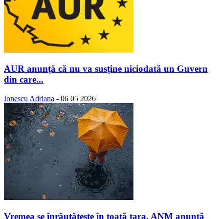
AUR anunță că nu va susține niciodată un Guvern
din care...
Ionescu Adriana
-
06 05 2026
Vremea se înrăutăţeşte în toată ţara. ANM anunță