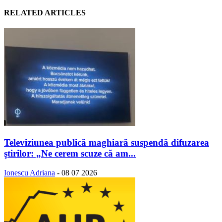
RELATED ARTICLES
Televiziunea publică maghiară suspendă difuzarea
ştirilor: „Ne cerem scuze că am...
Ionescu Adriana
-
08 07 2026