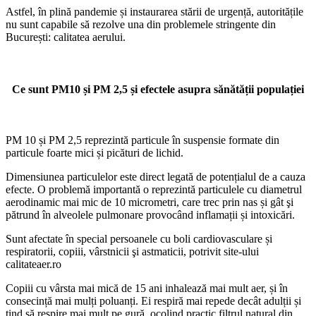
Astfel, în plină pandemie și instaurarea stării de urgență, autoritățile
nu sunt capabile să rezolve una din problemele stringente din
București: calitatea aerului.
Ce sunt PM10 și PM 2,5 și efectele asupra sănătății populației
PM 10 și PM 2,5 reprezintă particule în suspensie formate din
particule foarte mici și picături de lichid.
Dimensiunea particulelor este direct legată de potențialul de a cauza
efecte. O problemă importantă o reprezintă particulele cu diametrul
aerodinamic mai mic de 10 micrometri, care trec prin nas și gât şi
pătrund în alveolele pulmonare provocând inflamații și intoxicări.
Sunt afectate în special persoanele cu boli cardiovasculare și
respiratorii, copiii, vârstnicii şi astmaticii, potrivit site-ului
calitateaer.ro
Copiii cu vârsta mai mică de 15 ani inhalează mai mult aer, și în
consecință mai mulți poluanți. Ei respiră mai repede decât adulții și
tind să respire mai mult pe gură, ocolind practic filtrul natural din