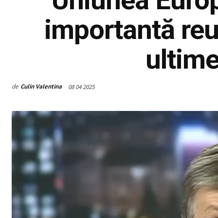
importantă reu
ultime
de
Culin Valentina
08 04 2025