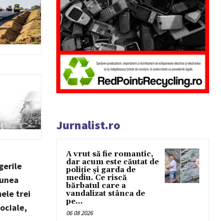
Jurnalist.ro
A vrut să fie romantic,
dar acum este căutat de
gerile
poliție și garda de
mediu. Ce riscă
iunea
bărbatul care a
mele trei
vandalizat stânca de
pe...
ociale,
06 08 2026