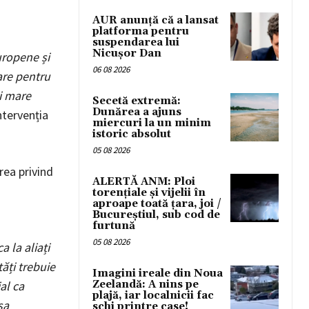
AUR anunță că a lansat
platforma pentru
suspendarea lui
Nicușor Dan
uropene și
06 08 2026
are pentru
i mare
Secetă extremă:
Dunărea a ajuns
ntervenția
miercuri la un minim
istoric absolut
05 08 2026
rea privind
ALERTĂ ANM: Ploi
torențiale și vijelii în
aproape toată țara, joi /
Bucureștiul, sub cod de
furtună
05 08 2026
 la aliați
tăți trebuie
Imagini ireale din Noua
Zeelandă: A nins pe
al ca
plajă, iar localnicii fac
sa
schi printre case!