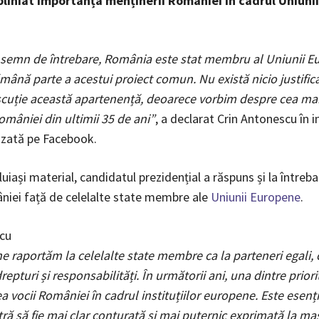
bliniat importanța menținerii României în cadrul Uniunii
 semn de întrebare, România este stat membru al Uniunii E
ămână parte a acestui proiect comun. Nu există nicio justific
scuție această apartenență, deoarece vorbim despre cea ma
omâniei din ultimii 35 de ani”
, a declarat Crin Antonescu în i
uzată pe Facebook.
luiași material, candidatul prezidențial a răspuns și la întreba
niei față de celelalte state membre ale
Uniunii Europene
.
cu
e raportăm la celelalte state membre ca la parteneri egali, ca
repturi și responsabilități. În următorii ani, una dintre priori
rea vocii României în cadrul instituțiilor europene. Este esenți
tră să fie mai clar conturată și mai puternic exprimată la ma