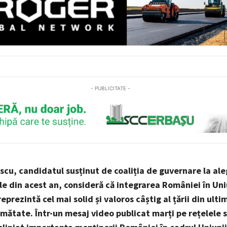
- PUBLICITATE -
scu, candidatul susținut de coaliția de guvernare la ale
le din acest an, consideră că integrarea României în Un
prezintă cel mai solid și valoros câștig al țării din ulti
umătate. Într-un mesaj video publicat marți pe rețelele s