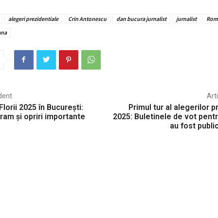
alegeri prezidentiale
Crin Antonescu
dan bucura jurnalist
jurnalist
Rom
ana
dent
Art
Florii 2025 în București:
Primul tur al alegerilor p
ram și opriri importante
2025: Buletinele de vot pentr
au fost publ