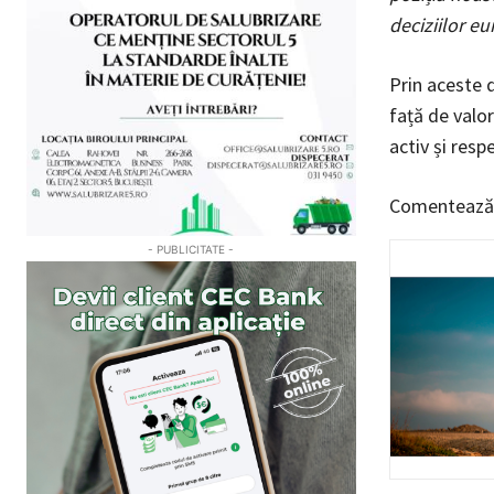
deciziilor e
Prin aceste d
față de valo
activ și resp
Comentează
- PUBLICITATE -