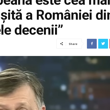
șită a României di
le decenii”
Share