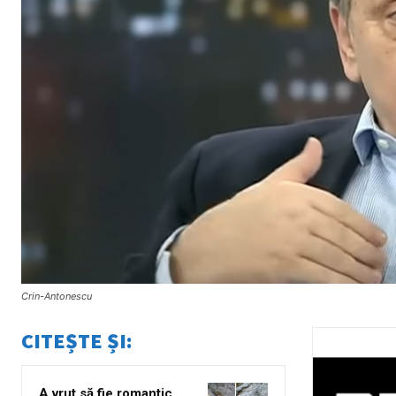
Crin-Antonescu
CITEȘTE ȘI:
A vrut să fie romantic,