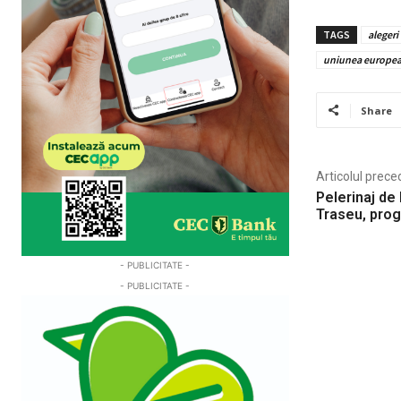
TAGS
alegeri
uniunea europe
Share
Articolul prece
Pelerinaj de 
Traseu, prog
- PUBLICITATE -
- PUBLICITATE -