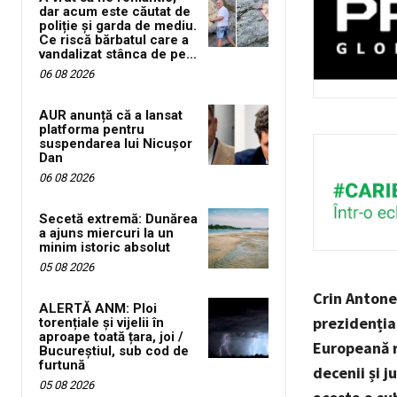
dar acum este căutat de
poliție și garda de mediu.
Ce riscă bărbatul care a
vandalizat stânca de pe...
06 08 2026
AUR anunță că a lansat
platforma pentru
suspendarea lui Nicușor
Dan
06 08 2026
Secetă extremă: Dunărea
a ajuns miercuri la un
minim istoric absolut
05 08 2026
Crin Antone
ALERTĂ ANM: Ploi
prezidenția
torențiale și vijelii în
aproape toată țara, joi /
Europeană re
Bucureștiul, sub cod de
furtună
decenii și j
05 08 2026