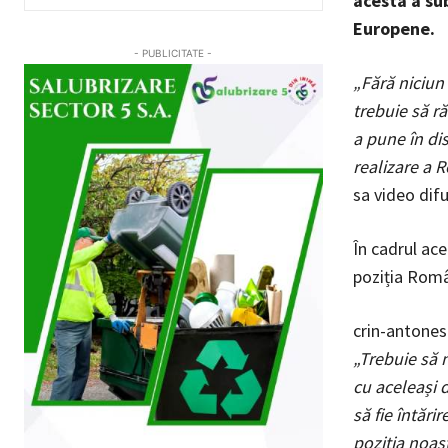
acesta a su
Europene.
- PUBLICITATE -
„Fără niciun
trebuie să r
a pune în di
realizare a R
sa video dif
În cadrul ace
poziția Româ
crin-antones
„Trebuie să n
cu aceleași d
să fie întări
poziția noas