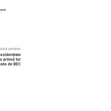
ania
icolul următor
rezidențiale
u primul tur
icate de BEC