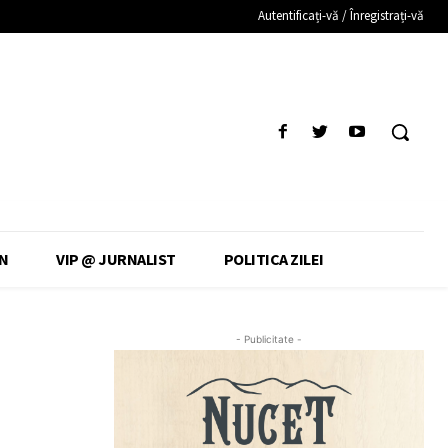
Autentificați-vă / Înregistrați-vă
N
VIP @ JURNALIST
POLITICA ZILEI
- Publicitate -
i