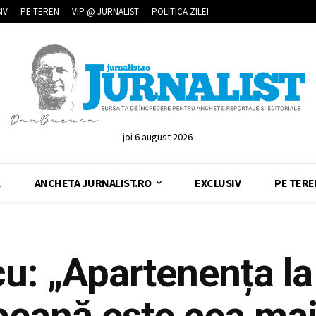
IV
PE TEREN
VIP @ JURNALIST
POLITICA ZILEI
joi 6 august 2026
L
ANCHETA JURNALIST.RO
EXCLUSIV
PE TERE
u: „Apartenența la
peană este cea ma