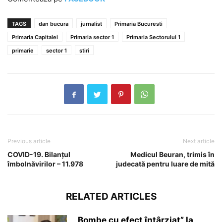
TAGS
dan bucura
jurnalist
Primaria Bucuresti
Primaria Capitalei
Primaria sector 1
Primaria Sectorului 1
primarie
sector 1
stiri
Previous article
Next article
COVID-19. Bilanțul
Medicul Beuran, trimis în
îmbolnăvirilor – 11.978
judecată pentru luare de mită
RELATED ARTICLES
„Bombe cu efect întârziat” la