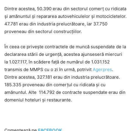
Dintre acestea, 50.390 erau din sectorul comerţ cu ridicata
şi amănuntul şi repararea autovehiculelor şi motocicletelor.
47.781 erau din industria prelucrătoare, iar 37.750
proveneau din sectorul construcţiilor.
În ceea ce priveşte contractele de muncă suspendate de la
declararea stării de urgenţă, acestea ajunseseră miercuri
la 1.027.117, în scădere faţă de numărul de 1.031.152
transmis de MMPS cu o zi în urmă, potrivit
Agerpres
.
Dintre acestea, 327.181 erau din industria prelucrătoare.
185.335 proveneau din comerţul cu ridicata şi cu
amănuntul. Alte 114.792 de contracte suspendate erau din
domeniul hoteluri şi restaurante.
Comentează pe
FACEBOOK