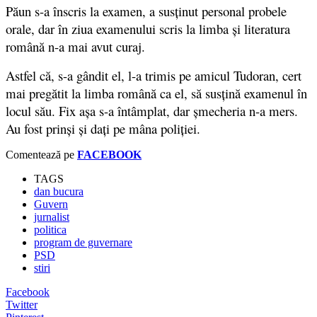
Păun s-a înscris la examen, a susținut personal probele
orale, dar în ziua examenului scris la limba și literatura
română n-a mai avut curaj.
Astfel că, s-a gândit el, l-a trimis pe amicul
Tudoran, cert
mai pregătit la limba română
ca el,
să susțină examenul în
locul său. Fix așa s-a întâmplat, dar șmecheria n-a mers.
Au fost prinși și dați pe mâna poliției.
Comentează pe
FACEBOOK
TAGS
dan bucura
Guvern
jurnalist
politica
program de guvernare
PSD
stiri
Facebook
Twitter