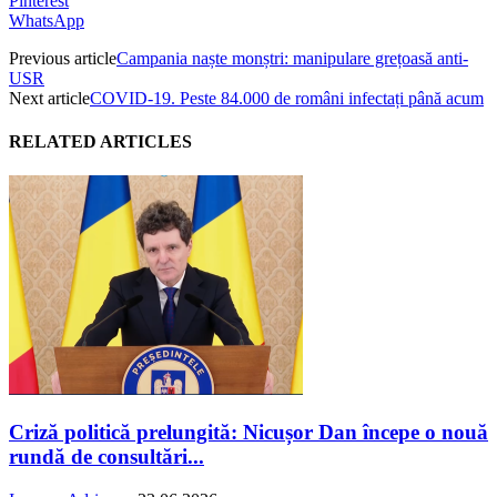
Pinterest
WhatsApp
Previous article
Campania naște monștri: manipulare grețoasă anti-
USR
Next article
COVID-19. Peste 84.000 de români infectați până acum
RELATED ARTICLES
Criză politică prelungită: Nicușor Dan începe o nouă
rundă de consultări...