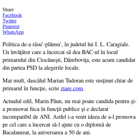
Share
Facebook
Twitter
Pinterest
WhatsApp
Politica de-a râsu’-plânsu’, în judetul lui I. L. Caragiale.
Un învățător care a încercat să dea
BAC-ul
în locul
primarului
din
Ciocănești, Dâmbovița,
este acum candidat
din partea PSD la alegerile locale.
Mai mult, d
ascălul Marian Tudoran este susținut chiar de
primarul în funcție, scrie
ziare.com
.
Actualul edil,
Marin Păun,
nu mai poate candida pentru și-
a promovat fiica în funcții publice și e declarat
incompatibil de ANI. Astfel i-a venit ideea de a-l promova
pe cel care a încercat să-l ajute cu o diplomă de
Bacalaureat, la aniversarea a 50 de ani.