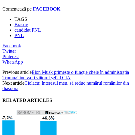
Comentează pe
FACEBOOK
TAGS
Brasov
candidat PNL
PNL
Facebook
Twitter
Pinterest
WhatsApp
Previous article
Elon Musk primește o funcție cheie în administrația
Trump/Cine va fi viitorul șef al CIA
Next article
Ciolacu: Interesul meu, să reduc numărul românilor din
diaspora
RELATED ARTICLES