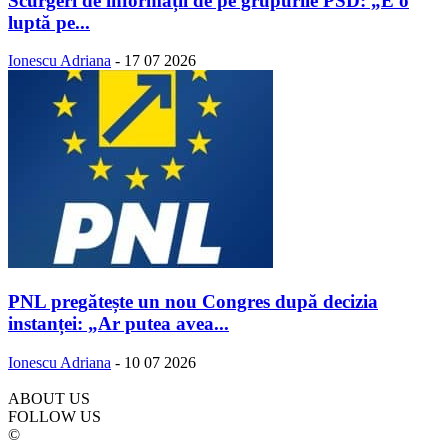
Scurgeri de informații de pe grupurile PSD: „E o
luptă pe...
Ionescu Adriana
-
17 07 2026
PNL pregătește un nou Congres după decizia
instanței: „Ar putea avea...
Ionescu Adriana
-
10 07 2026
ABOUT US
FOLLOW US
©