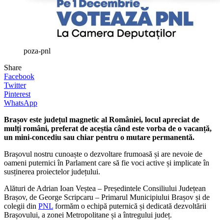
poza-pnl
Share
Facebook
Twitter
Pinterest
WhatsApp
Brașov este județul magnetic al României, locul apreciat de
mulți români, preferat de aceștia când este vorba de o vacanță,
un mini-concediu sau chiar pentru o mutare permanentă.
Brașovul nostru cunoaște o dezvoltare frumoasă și are nevoie de
oameni puternici în Parlament care să fie voci active și implicate în
susținerea proiectelor județului.
Alături de Adrian Ioan Veștea – Președintele Consiliului Județean
Brașov, de George Scripcaru – Primarul Municipiului Brașov și de
colegii din
PNL
formăm o echipă puternică și dedicată dezvoltării
Brașovului, a zonei Metropolitane și a întregului județ.