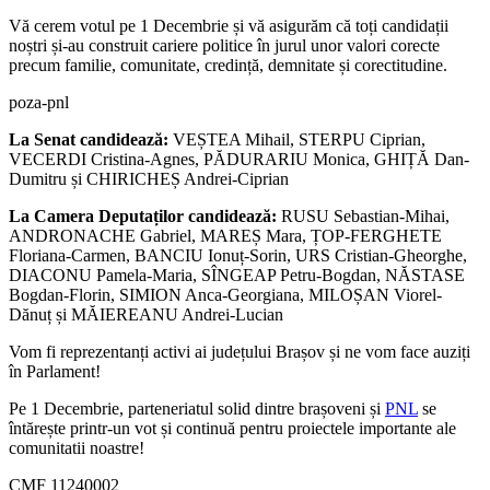
Vă cerem votul pe 1 Decembrie și vă asigurăm că toți candidații
noștri și-au construit cariere politice în jurul unor valori corecte
precum familie, comunitate, credință, demnitate și corectitudine.
poza-pnl
La Senat candidează:
VEȘTEA Mihail, STERPU Ciprian,
VECERDI Cristina-Agnes, PĂDURARIU Monica, GHIȚĂ Dan-
Dumitru și CHIRICHEȘ Andrei-Ciprian
La Camera Deputaților candidează:
RUSU Sebastian-Mihai,
ANDRONACHE Gabriel, MAREȘ Mara, ȚOP-FERGHETE
Floriana-Carmen, BANCIU Ionuț-Sorin, URS Cristian-Gheorghe,
DIACONU Pamela-Maria, SÎNGEAP Petru-Bogdan, NĂSTASE
Bogdan-Florin, SIMION Anca-Georgiana, MILOȘAN Viorel-
Dănuț și MĂIEREANU Andrei-Lucian
Vom fi reprezentanți activi ai județului Brașov și ne vom face auziți
în Parlament!
Pe 1 Decembrie, parteneriatul solid dintre brașoveni și
PNL
se
întărește printr-un vot și continuă pentru proiectele importante ale
comunitatii noastre!
CMF 11240002