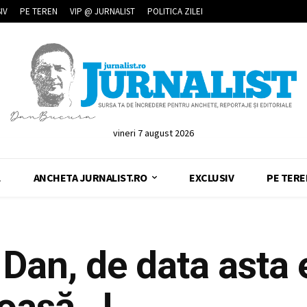
IV
PE TEREN
VIP @ JURNALIST
POLITICA ZILEI
vineri 7 august 2026
L
ANCHETA JURNALIST.RO
EXCLUSIV
PE TERE
Dan, de data asta 
oasă…!