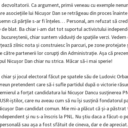
u dezvoltatorii. Ca argument, primii veneau cu exemple nen
re asociețiile lui Nicușor Dan se retrăgeau din proces înainte
semn că părțile s-ar fi înțeles… Personal, am refuzat să cred
de blat. Ba chiar i-am dat tot suportul activistului independ
 bucureștenii, chiar suntem văduviți de spațiile verzi. Vedem 
rțează zilnic nota și construiesc în parcuri, pe zone protejate ș
 către partenerii lor corupți din Administrație. Așa că prezen
ipul Nicușor Dan chiar nu strica. Măcar să-i mai sperie!
chiar și jocul electoral făcut pe spatele său de Ludovic Orba
reun pretendent care să-i sufle partidul după o victorie răsu
remierul a forțat candidatura lui Nicușor Dancu susținerea P
 USR-iștilor, care nu aveau cum să nu își susțină fondatorul pa
Nicușor Dan candidat comun. Mie mi-a plăcut că și-a păstrat 
ndependent și nu s-a înscris la PNL. Nu știu daca a făcut-o p
personală sau așa a fost sfătuit de cineva, dar e de apreciat.