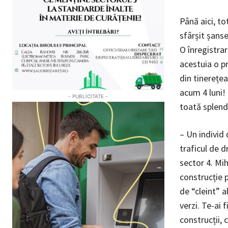
Până aici, to
sfârșit șanse
O înregistrar
acestuia o p
din tinerețea
acum 4 luni! 
- PUBLICITATE -
toată splendo
– Un individ 
traficul de d
sector 4. Mi
construcție p
de “cleint” a
verzi. Te-ai 
construcții, 