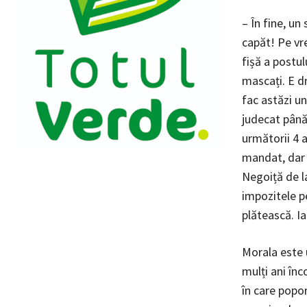
– În fine, un
capăt! Pe vr
fișă a postul
mascați. E dr
fac astăzi un
judecat până 
următorii 4 a
mandat, dar s
Negoiță de l
impozitele pe
plătească. I
Morala este 
mulți ani în
în care popo