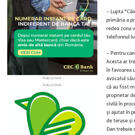
– Lupta “Câin
primăria a p
redea zona ve
telefonnul lu
– Pentru cand
Acesta ar tre
în favoarea u
avocatul său 
- PUBLICITATE -
că au fost ma
- PUBLICITATE -
proprietar de
civilă în pro
și ajutat în 
de terase și 
Dan trebuie 