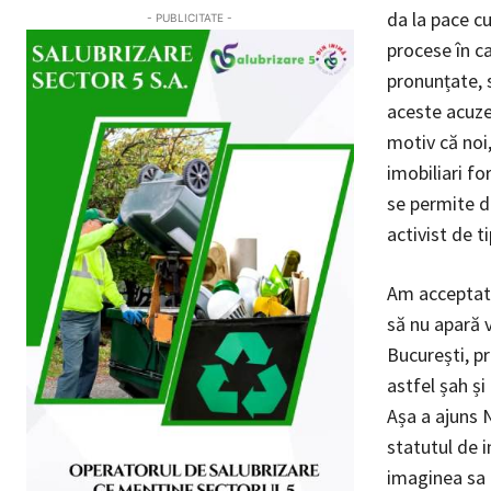
da la pace c
- PUBLICITATE -
procese în ca
pronunțate, 
aceste acuze 
motiv că noi,
imobiliari fo
se permite de
activist de t
Am acceptat 
să nu apară v
București, p
astfel șah și
Așa a ajuns 
statutul de i
imaginea sa 