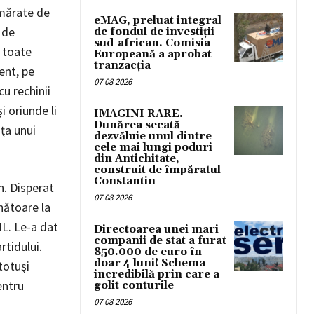
umărate de
eMAG, preluat integral
 de
de fondul de investiții
sud-african. Comisia
 toate
Europeană a aprobat
tranzacția
ent, pe
07 08 2026
cu rechinii
i oriunde li
IMAGINI RARE.
Dunărea secată
ța unui
dezvăluie unul dintre
cele mai lungi poduri
din Antichitate,
construit de împăratul
Constantin
n. Disperat
07 08 2026
nătoare la
NL. Le-a dat
Directoarea unei mari
companii de stat a furat
rtidului.
850.000 de euro în
doar 4 luni! Schema
totuși
incredibilă prin care a
entru
golit conturile
07 08 2026