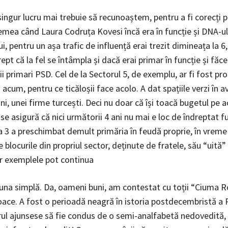
 singur lucru mai trebuie să recunoaștem, pentru a fi corecți p
emea când Laura Codruța Kovesi încă era în funcție și DNA-ul
ui, pentru un așa trafic de influență erai trezit dimineața la 6
ept că la fel se întâmpla și dacă erai primar în funcție și făc
ii primari PSD. Cel de la Sectorul 5, de exemplu, ar fi fost pro
acum, pentru ce ticăloșii face acolo. A dat spațiile verzi în a
ni, unei firme turcești. Deci nu doar că își toacă bugetul pe 
e asigură că nici următorii 4 ani nu mai e loc de îndreptat fu
a 3 a preschimbat demult primăria în feudă proprie, în vreme
 blocurile din propriul sector, deținute de fratele, său “uită” 
ar exemplele pot continua
una simplă. Da, oameni buni, am contestat cu toții “Ciuma R
coace. A fost o perioadă neagră în istoria postdecembristă a
rul ajunsese să fie condus de o semi-analfabetă nedovedită,