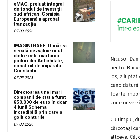
eMAG, preluat integral
de fondul de investiții
sud-african. Comisia
Europeană a aprobat
tranzacția
07 08 2026
IMAGINI RARE. Dunărea
secată dezvăluie unul
dintre cele mai lungi
Nicușor Dan 
poduri din Antichitate,
construit de împăratul
pentru Bucure
Constantin
jos, a luptat
07 08 2026
candidatură 
Directoarea unei mari
foarte impor
companii de stat a furat
zonelor verzi
850.000 de euro în doar
4 luni! Schema
incredibilă prin care a
golit conturile
Cu timpul, du
07 08 2026
cârcotași ca
altceva. Că, 