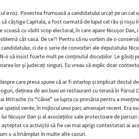
tul e roz. Povestea frumoasă a candidatului urcat pe un cal al
 să câștige Capitala, a fost curmată de lupul cel rău și roșu în
e scoasă cu vădit scop electoral, în care apare Nicușor Dan, i
roblemă cât casa. De ce?! Pentru că nu vorbim de o conservă
 candidatului, ci de o serie de convorbiri ale deputatului Nic
N-o să insist foarte mult pe conținutul discuțiilor. Le găsiți p
area lor și judecați singuri. Eu vreau să explic doar contextu
despre care presa spune că ar fi interlop și implicat destul de
roguri, deținea de ani buni un restaurant cu terasă în Parcul C
hai Mitrache zis “Câine” se lupta cu primăria pentru a mențin
e spațiul verde, în mijlocul unui parc amenajat recent. Era e
l lui Nicușor Dan și al asociețiilor sale protectoare de parcuri 
fi așteptat ca activiștii să fie cei mai aprigi contestatari ai ac
cum s-a întâmplat în multe alte cazuri.