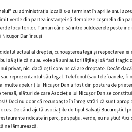
elui” cu administrația locală s-a terminat în aprilie anul ace
rimit verde din partea instanței să demoleze coșmelia din par
rde locuitorilor. Taman când să intre buldozerele peste indiv
i Nicușor Dan însuși!
idatul actual al dreptei, cunoașterea legii și respectarea ei 
bui să știe că nu au voie să suni autoritățile și să faci tragic 
nui privat, nici dacă ești convins că are dreptate. Decât dacă
sau reprezentantul său legal. Telefonul (sau telefoanele, fii
i multe apeluri) lui Nicușor Dan a fost din postura de prieten
 terasă, alături de care Asocieția lui Nicușor Dan se constitui
ces!! Deci nu doar că recunoaște în înregistrări că sunt apropiaț
proces. De când ajută asociațiile de tipul Salvați Bucureștiul pr
restaurante ridicate în parc, pe spațiul verde, eu nu știu! Aic
să ne lămurească.