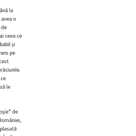
ână la
 avea o
, de
eai ceea ce
babil și
vans pe
acest
răciunile.
 ce
să le
oșie” de
 României,
 plasată