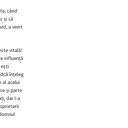
sta, când
c și să
id, a venit
este vitală!
de influență
 ești
ndcă înțeleg
 al acelui
se și parte
i, dar l-a
oprietarii
i domnul