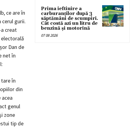
Prima ieftinire a
b, ce are în
carburanților după 3
săptămâni de scumpiri.
 cerul gurii.
Cât costă azi un litru de
benzină și motorină
-a creat
07 08 2026
 electorală
ușor Dan de
e net în
l:
 tare în
opiilor din
e acea
xact genul
și zone
estui tip de