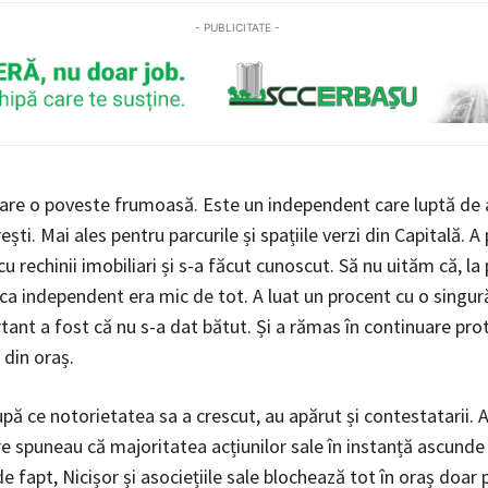
- PUBLICITATE -
are o poveste frumoasă. Este un independent care luptă de 
ști. Mai ales pentru parcurile și spațiile verzi din Capitală. A
 cu rechinii imobiliari și s-a făcut cunoscut. Să nu uităm că, la
ca independent era mic de tot. A luat un procent cu o singură
tant a fost că nu s-a dat bătut. Și a rămas în continuare pro
 din oraș.
pă ce notorietatea sa a crescut, au apărut și contestatarii. A
re spuneau că majoritatea acțiunilor sale în instanță ascunde
de fapt, Nicișor și asociețiile sale blochează tot în oraș doar 