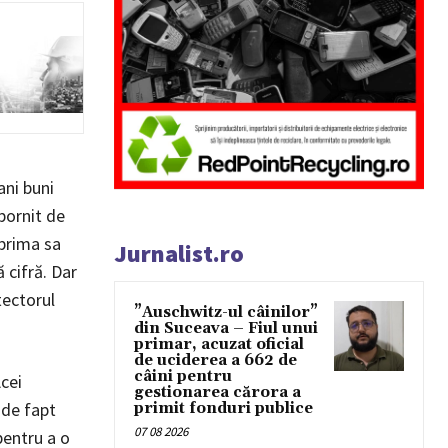
ani buni
 pornit de
 prima sa
Jurnalist.ro
 cifră. Dar
tectorul
”Auschwitz-ul câinilor”
din Suceava – Fiul unui
primar, acuzat oficial
de uciderea a 662 de
câini pentru
cei
gestionarea cărora a
 de fapt
primit fonduri publice
07 08 2026
pentru a o