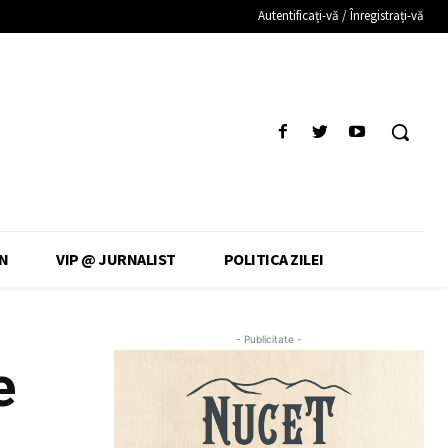
Autentificați-vă / Înregistrați-vă
N
VIP @ JURNALIST
POLITICA ZILEI
- Publicitate -
e