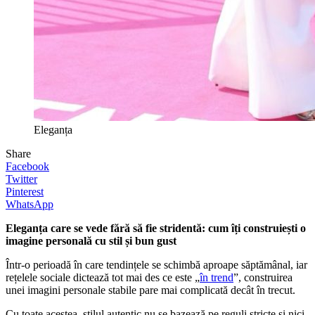
Eleganța
Share
Facebook
Twitter
Pinterest
WhatsApp
Eleganța care se vede fără să fie stridentă: cum îți construiești o
imagine personală cu stil și bun gust
Într-o perioadă în care tendințele se schimbă aproape săptămânal, iar
rețelele sociale dictează tot mai des ce este „
în trend
”, construirea
unei imagini personale stabile pare mai complicată decât în trecut.
Cu toate acestea, stilul autentic nu se bazează pe reguli stricte și nici