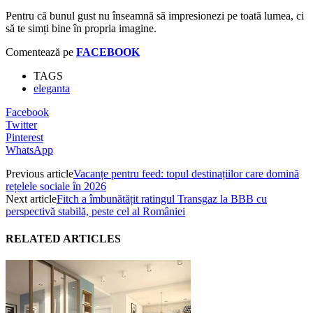
Pentru că bunul gust nu înseamnă să impresionezi pe toată lumea, ci
să te simți bine în propria imagine.
Comentează pe
FACEBOOK
TAGS
eleganta
Facebook
Twitter
Pinterest
WhatsApp
Previous article
Vacanțe pentru feed: topul destinațiilor care domină
rețelele sociale în 2026
Next article
Fitch a îmbunătățit ratingul Transgaz la BBB cu
perspectivă stabilă, peste cel al României
RELATED ARTICLES