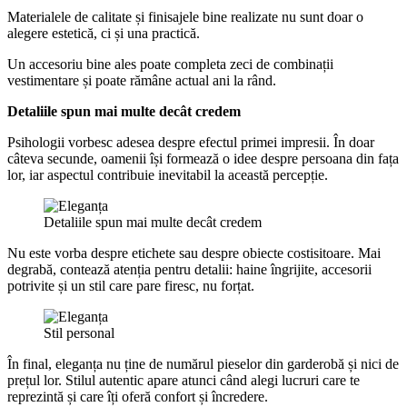
Materialele de calitate și finisajele bine realizate nu sunt doar o
alegere estetică, ci și una practică.
Un accesoriu bine ales poate completa zeci de combinații
vestimentare și poate rămâne actual ani la rând.
Detaliile spun mai multe decât credem
Psihologii vorbesc adesea despre efectul primei impresii. În doar
câteva secunde, oamenii își formează o idee despre persoana din fața
lor, iar aspectul contribuie inevitabil la această percepție.
Detaliile spun mai multe decât credem
Nu este vorba despre etichete sau despre obiecte costisitoare. Mai
degrabă, contează atenția pentru detalii: haine îngrijite, accesorii
potrivite și un stil care pare firesc, nu forțat.
Stil personal
În final, eleganța nu ține de numărul pieselor din garderobă și nici de
prețul lor. Stilul autentic apare atunci când alegi lucruri care te
reprezintă și care îți oferă confort și încredere.