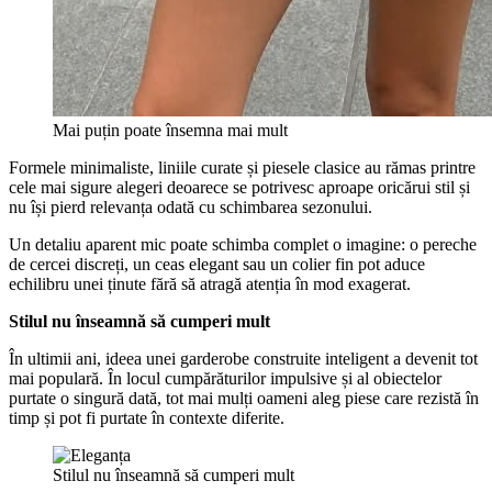
Mai puțin poate însemna mai mult
Formele minimaliste, liniile curate și piesele clasice au rămas printre
cele mai sigure alegeri deoarece se potrivesc aproape oricărui stil și
nu își pierd relevanța odată cu schimbarea sezonului.
Un detaliu aparent mic poate schimba complet o imagine: o pereche
de cercei discreți, un ceas elegant sau un colier fin pot aduce
echilibru unei ținute fără să atragă atenția în mod exagerat.
Stilul nu înseamnă să cumperi mult
În ultimii ani, ideea unei garderobe construite inteligent a devenit tot
mai populară. În locul cumpărăturilor impulsive și al obiectelor
purtate o singură dată, tot mai mulți oameni aleg piese care rezistă în
timp și pot fi purtate în contexte diferite.
Stilul nu înseamnă să cumperi mult