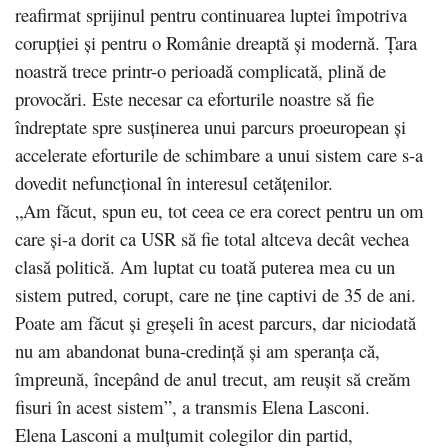
reafirmat sprijinul pentru continuarea luptei împotriva
corupţiei şi pentru o Românie dreaptă şi modernă. Ţara
noastră trece printr-o perioadă complicată, plină de
provocări. Este necesar ca eforturile noastre să fie
îndreptate spre susţinerea unui parcurs proeuropean şi
accelerate eforturile de schimbare a unui sistem care s-a
dovedit nefuncţional în interesul cetăţenilor.
„Am făcut, spun eu, tot ceea ce era corect pentru un om
care şi-a dorit ca USR să fie total altceva decât vechea
clasă politică. Am luptat cu toată puterea mea cu un
sistem putred, corupt, care ne ţine captivi de 35 de ani.
Poate am făcut şi greşeli în acest parcurs, dar niciodată
nu am abandonat buna-credinţă şi am speranţa că,
împreună, începând de anul trecut, am reuşit să creăm
fisuri în acest sistem”, a transmis Elena Lasconi.
Elena Lasconi a mulţumit colegilor din partid,