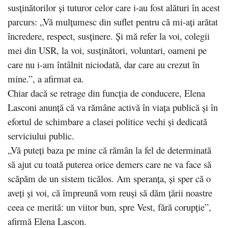
susţinătorilor şi tuturor celor care i-au fost alături în acest
parcurs: „Vă mulţumesc din suflet pentru că mi-aţi arătat
încredere, respect, susţinere. Şi mă refer la voi, colegii
mei din USR, la voi, susţinători, voluntari, oameni pe
care nu i-am întâlnit niciodată, dar care au crezut în
mine.”, a afirmat ea.
Chiar dacă se retrage din funcţia de conducere, Elena
Lasconi anunţă că va rămâne activă în viaţa publică şi în
efortul de schimbare a clasei politice vechi şi dedicată
serviciului public.
„Vă puteţi baza pe mine că rămân la fel de determinată
să ajut cu toată puterea orice demers care ne va face să
scăpăm de un sistem ticălos. Am speranţa, şi sper că o
aveţi şi voi, că împreună vom reuşi să dăm ţării noastre
ceea ce merită: un viitor bun, spre Vest, fără corupţie”,
afirmă Elena Lascon.