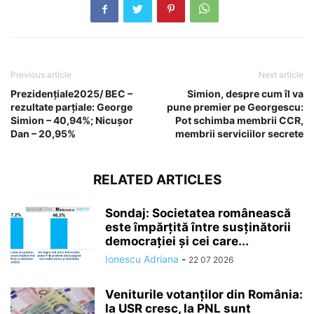
Previous article
Next article
Prezidențiale2025/ BEC –
Simion, despre cum îl va
rezultate parțiale: George
pune premier pe Georgescu:
Simion – 40,94%; Nicușor
Pot schimba membrii CCR,
Dan – 20,95%
membrii serviciilor secrete
RELATED ARTICLES
Sondaj: Societatea românească
este împărțită între susținătorii
democrației și cei care...
Ionescu Adriana
-
22 07 2026
Veniturile votanților din România:
la USR cresc, la PNL sunt