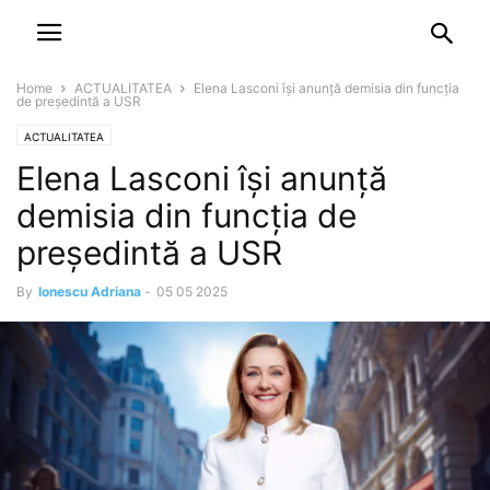
NEWSPAPER
DISCOVER THE ART OF PUBLISHING
Home
ACTUALITATEA
Elena Lasconi îşi anunţă demisia din funcţia
de preşedintă a USR
ACTUALITATEA
Elena Lasconi îşi anunţă
demisia din funcţia de
preşedintă a USR
By
Ionescu Adriana
-
05 05 2025