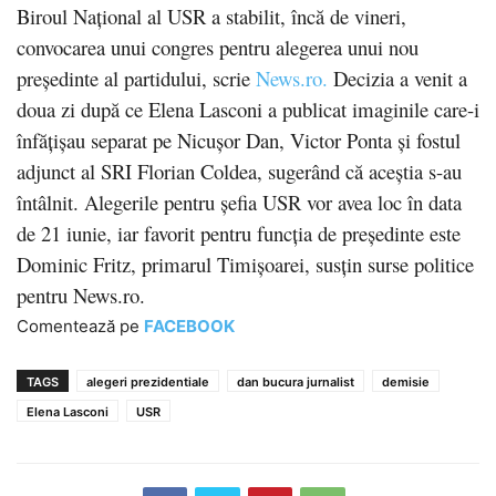
Biroul Naţional al USR a stabilit, încă de vineri,
convocarea unui congres pentru alegerea unui nou
preşedinte al partidului, scrie
News.ro.
Decizia a venit a
doua zi după ce Elena Lasconi a publicat imaginile care-i
înfăţişau separat pe Nicuşor Dan, Victor Ponta şi fostul
adjunct al SRI Florian Coldea, sugerând că aceştia s-au
întâlnit. Alegerile pentru şefia USR vor avea loc în data
de 21 iunie, iar favorit pentru funcţia de preşedinte este
Dominic Fritz, primarul Timişoarei, susţin surse politice
pentru News.ro.
Comentează pe
FACEBOOK
TAGS
alegeri prezidentiale
dan bucura jurnalist
demisie
Elena Lasconi
USR