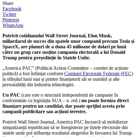
Share
Facebook
Twitter
Pinterest
WhatsApp
Potrivit cotidianului Wall Street Journal, Elon Musk,
miliardarul de succes din spatele unor companii precum Tesla și
SpaceX, are planuri de a dona 45 milioane de dolari pe lună
către un grup care susține campania electorală a lui Donald
Trump pentru președinție în Statele Unite.
„America PAC” (Political Action Committee – comitet de acțiune
politică) a fost înființat conform
Comisiei Electorale Federale (FEC)
la sfârșitul lunii mai și printre finanțatorii săi se numără și alte
personalități din industria tehnologiei.
Un PAC
(care este o structură independentă de campanie în
conformitate cu legislația SUA – n. red.)
nu poate furniza direct
finanțare pentru un candidat, dar poate sprijini acesta prin
campanii publicitare sau acțiuni terestre.
Potrivit Wall Street Journal, America PAC încearcă să mobilizeze
simpatizanții republicani să se înregistreze pe listele electorale din
statele unde pot influența rezultatul alegerilor în favoarea lui Trump.