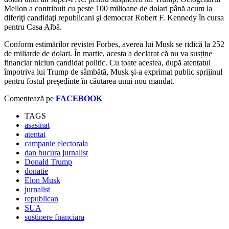
Mellon a contribuit cu peste 100 milioane de dolari până acum la
diferiţi candidaţi republicani şi democrat Robert F. Kennedy în cursa
pentru Casa Albă.
Conform estimărilor revistei Forbes, averea lui Musk se ridică la 252
de miliarde de dolari. În martie, acesta a declarat că nu va susține
financiar niciun candidat politic. Cu toate acestea, după atentatul
împotriva lui Trump de sâmbătă, Musk și-a exprimat public sprijinul
pentru fostul președinte în căutarea unui nou mandat.
Comentează pe
FACEBOOK
TAGS
asasinat
atentat
campanie electorala
dan bucura jurnalist
Donald Trump
donatie
Elon Musk
jurnalist
republican
SUA
sustinere fnanciara