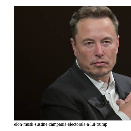
elon-musk-sustine-campania-electorala-a-lui-trump