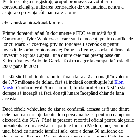
Pentru cei deja înregistrați, grupul promovează votul prin
corespondență și utilizarea perioadelor de vot anticipat pentru a
asigura o prezență cât mai mare la urne.
elon-musk-ajutor-donald-trump
Printre donatorii aflați în documentele FEC se numără frații
Cameron și Tyler Winklevoss, care sunt cunoscuți pentru conflictele
lor cu Mark Zuckerberg privind fondarea Facebook și pentru
investițiile lor în criptomonede; Douglas Leone, asociat al firmei de
investiții Sequoia Capital, una dintre cele mai prestigioase din
Silicon Valley; Antonio Garcia, fost manager la compania Tesla din
2007 până în 2021.
La sfârşitul lunii iunie, raportul financiar a arătat donaţii în valoare
de 8,75 milioane de dolari, fără să includă contribuţiile lui
Elon
Musk
. Conform Wall Street Journal, fondatorul SpaceX şi Tesla
doreşte să înceapă să facă donaţii lunare începând chiar de luna
aceasta.
Dacă cifrele vehiculate de ziar se confirmă, aceasta ar fi una dintre
cele mai mari donaţii făcute de o persoană fizică pentru o campanie
electorală din SUA. Până în prezent, recordul oficial pentru alegerile
prezidenţiale din acest an îi aparţine lui Tim Mellon, moştenitor al
unei bănci cu numele familiei sale, care a donat 50 milioane de
dolari unui alt super-PAC pentru susţinerea lui Trump. Octogenarul