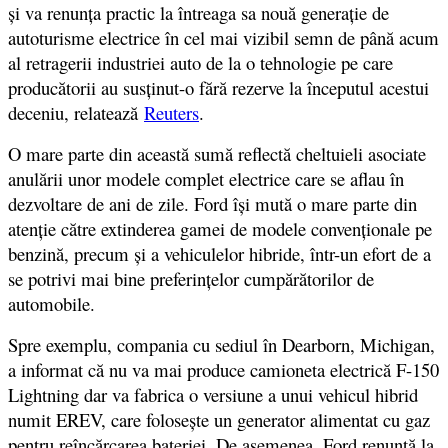
și va renunța practic la întreaga sa nouă generație de
autoturisme electrice în cel mai vizibil semn de până acum
al retragerii industriei auto de la o tehnologie pe care
producătorii au susținut-o fără rezerve la începutul acestui
deceniu, relatează
Reuters
.
O mare parte din această sumă reflectă cheltuieli asociate
anulării unor modele complet electrice care se aflau în
dezvoltare de ani de zile. Ford își mută o mare parte din
atenție către extinderea gamei de modele convenționale pe
benzină, precum și a vehiculelor hibride, într-un efort de a
se potrivi mai bine preferințelor cumpărătorilor de
automobile.
Spre exemplu, compania cu sediul în Dearborn, Michigan,
a informat că nu va mai produce camioneta electrică F-150
Lightning dar va fabrica o versiune a unui vehicul hibrid
numit EREV, care foloseşte un generator alimentat cu gaz
pentru reîncărcarea bateriei. De asemenea, Ford renunţă la