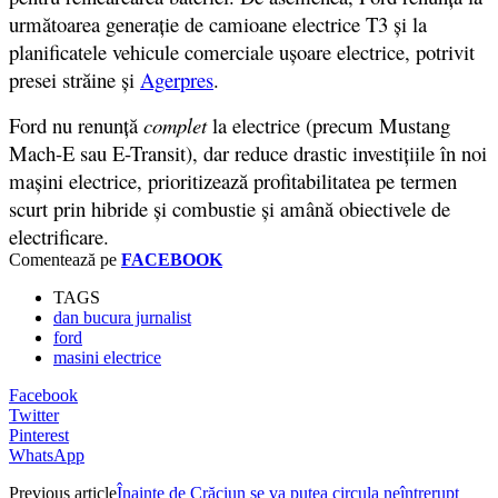
următoarea generaţie de camioane electrice T3 şi la
planificatele vehicule comerciale uşoare electrice, potrivit
presei străine și
Agerpres
.
Ford nu renunță
complet
la electrice (precum Mustang
Mach-E sau E-Transit), dar reduce drastic investițiile în noi
mașini electrice, prioritizează profitabilitatea pe termen
scurt prin hibride și combustie și amână obiectivele de
electrificare.
Comentează pe
FACEBOOK
TAGS
dan bucura jurnalist
ford
masini electrice
Facebook
Twitter
Pinterest
WhatsApp
Previous article
Înainte de Crăciun se va putea circula neîntrerupt