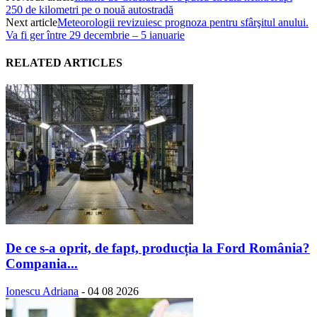
250 de kilometri pe o nouă autostradă
Next article
Meteorologii revizuiesc prognoza pentru sfârşitul anului.
Va fi ger între 29 decembrie – 5 ianuarie
RELATED ARTICLES
De ce s-a oprit, de fapt, producția la Ford România?
Compania...
Ionescu Adriana
-
04 08 2026