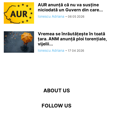
AUR anunță că nu va susține
niciodată un Guvern din care...
Ionescu Adriana
-
06 05 2026
Vremea se înrăutăţeşte în toată
ţara. ANM anunță ploi torențiale,
vijelii...
Ionescu Adriana
-
17 04 2026
ABOUT US
FOLLOW US