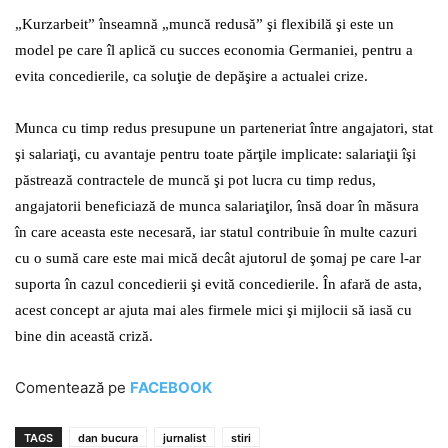
„Kurzarbeit” înseamnă „muncă redusă” şi flexibilă şi este un
model pe care îl aplică cu succes economia Germaniei, pentru a
evita concedierile, ca soluţie de depăşire a actualei crize.
Munca cu timp redus presupune un parteneriat între angajatori, stat
şi salariaţi, cu avantaje pentru toate părţile implicate: salariaţii îşi
păstrează contractele de muncă şi pot lucra cu timp redus,
angajatorii beneficiază de munca salariaţilor, însă doar în măsura
în care aceasta este necesară, iar statul contribuie în multe cazuri
cu o sumă care este mai mică decât ajutorul de şomaj pe care l-ar
suporta în cazul concedierii şi evită concedierile. În afară de asta,
acest concept ar ajuta mai ales firmele mici şi mijlocii să iasă cu
bine din această criză.
Comentează pe
FACEBOOK
TAGS
dan bucura
jurnalist
stiri