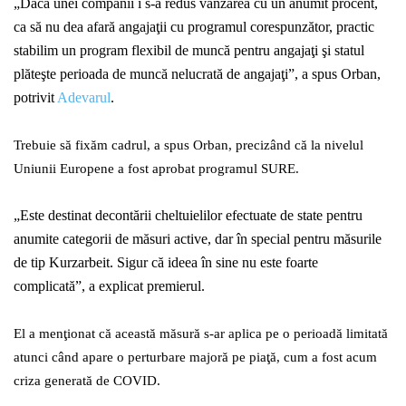
„
Dacă unei companii i s-a redus vânzarea cu un anumit procent,
ca să nu dea afară angajaţii cu programul corespunzător, practic
stabilim un program flexibil de muncă pentru angajaţi şi statul
plăteşte perioada de muncă nelucrată de angajaţi”, a spus Orban,
potrivit
Adevarul
.
Trebuie să fixăm cadrul,
a spus Orban, precizând că
l
a nivelul
Uniunii Europene a fost aprobat programul SURE.
„
E
ste destinat decontării cheltuielilor efectuate de state pentru
anumite categorii de măsuri active, dar în special pentru măsurile
de tip Kurzarbeit. Sigur că ideea în sine nu este foarte
complicată”, a explicat premierul.
El a menţionat că această măsură s-ar aplica pe o perioadă limitată
atunci când apare o perturbare majoră pe piaţă, cum a fost acum
criza generată de COVID.