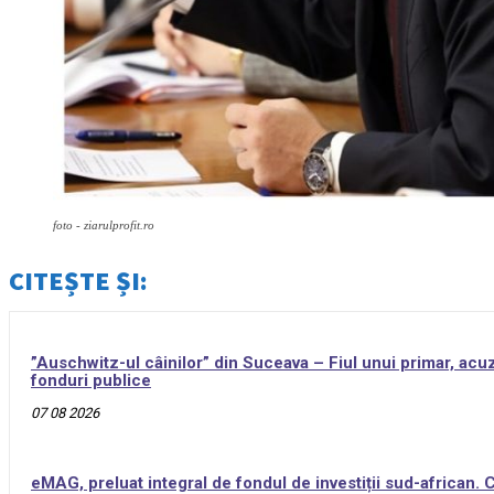
foto - ziarulprofit.ro
CITEȘTE ȘI:
”Auschwitz-ul câinilor” din Suceava – Fiul unui primar, acuz
fonduri publice
07 08 2026
eMAG, preluat integral de fondul de investiții sud-african.