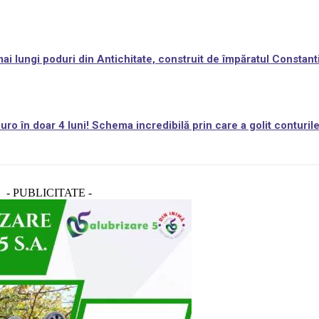
i lungi poduri din Antichitate, construit de împăratul Constant
ro în doar 4 luni! Schema incredibilă prin care a golit conturil
- PUBLICITATE -