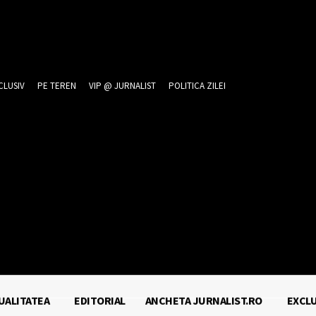
CLUSIV
PE TEREN
VIP @ JURNALIST
POLITICA ZILEI
026
UALITATEA
EDITORIAL
ANCHETA JURNALIST.RO
EXCLU