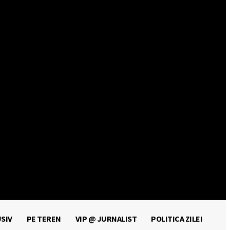
Autentificați-vă / Înregistrați-vă
SIV
PE TEREN
VIP @ JURNALIST
POLITICA ZILEI