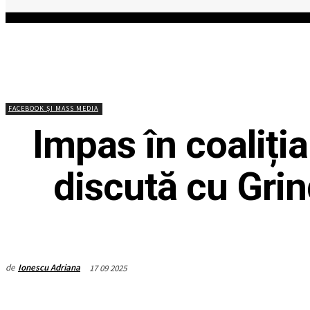
HOME
ACTUALITATEA
EDITOR
FACEBOOK ȘI MASS MEDIA
Impas în coaliți
discută cu Gri
de
Ionescu Adriana
17 09 2025