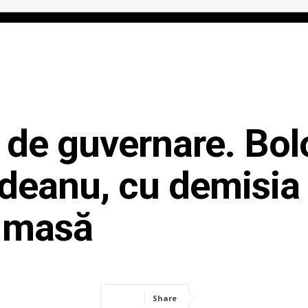
IAL
ANCHETA JURNALIST.RO
EXCLUSIV
PE TE
a de guvernare. Bol
ndeanu, cu demisia
masă
Share