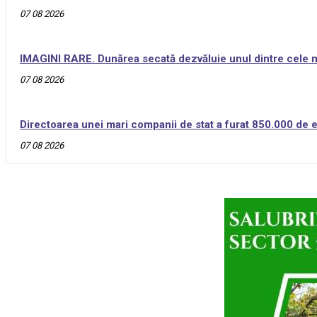
07 08 2026
IMAGINI RARE. Dunărea secată dezvăluie unul dintre cele ma
07 08 2026
Directoarea unei mari companii de stat a furat 850.000 de eu
07 08 2026