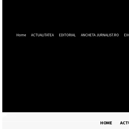
Forgot your password? Get help
Recuperare parola
Recuperați-vă parola
adresa dvs de email
O parola va fi trimisă pe adresa dvs de email.
Home
ACTUALITATEA
EDITORIAL
ANCHETA JURNALIST.RO
EX
sâmbătă 8 august 2
HOME
ACT