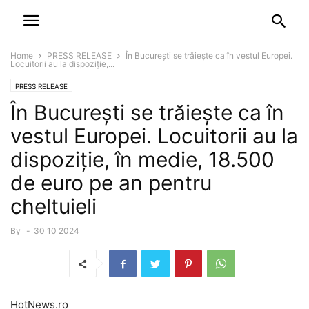
NEWSPAPER
DISCOVER THE ART OF PUBLISHING
Home
PRESS RELEASE
În București se trăiește ca în vestul Europei.
Locuitorii au la dispoziție,...
PRESS RELEASE
În București se trăiește ca în
vestul Europei. Locuitorii au la
dispoziție, în medie, 18.500
de euro pe an pentru
cheltuieli
By
-
30 10 2024
HotNews.ro