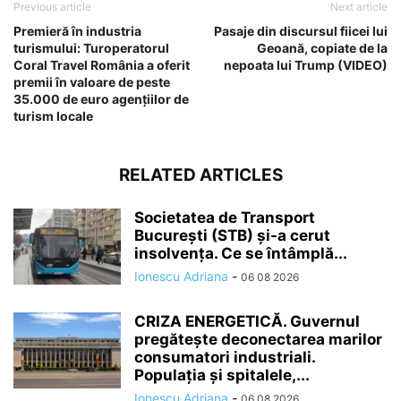
Previous article
Next article
Premieră în industria
Pasaje din discursul fiicei lui
turismului: Turoperatorul
Geoană, copiate de la
Coral Travel România a oferit
nepoata lui Trump (VIDEO)
premii în valoare de peste
35.000 de euro agențiilor de
turism locale
RELATED ARTICLES
Societatea de Transport
București (STB) și-a cerut
insolvența. Ce se întâmplă...
Ionescu Adriana
-
06 08 2026
CRIZA ENERGETICĂ. Guvernul
pregătește deconectarea marilor
consumatori industriali.
Populația și spitalele,...
Ionescu Adriana
-
06 08 2026