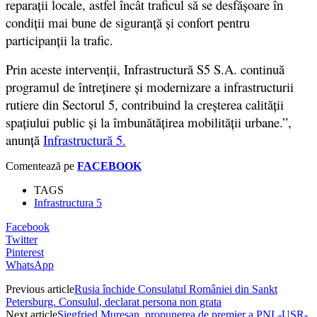
reparații locale, astfel încât traficul să se desfășoare în
condiții mai bune de siguranță și confort pentru
participanții la trafic.
Prin aceste intervenții, Infrastructură S5 S.A. continuă
programul de întreținere și modernizare a infrastructurii
rutiere din Sectorul 5, contribuind la creșterea calității
spațiului public și la îmbunătățirea mobilității urbane.”,
anunță
Infrastructură 5.
Comentează pe
FACEBOOK
TAGS
Infrastructura 5
Facebook
Twitter
Pinterest
WhatsApp
Previous article
Rusia închide Consulatul României din Sankt
Petersburg. Consulul, declarat persona non grata
Next article
Siegfried Mureșan, propunerea de premier a PNL-USR-