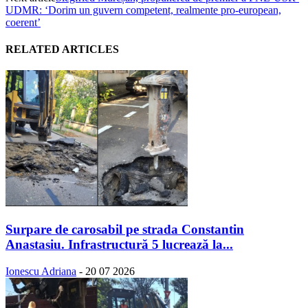
UDMR: ‘Dorim un guvern competent, realmente pro-european,
coerent’
RELATED ARTICLES
Surpare de carosabil pe strada Constantin
Anastasiu. Infrastructură 5 lucrează la...
Ionescu Adriana
-
20 07 2026