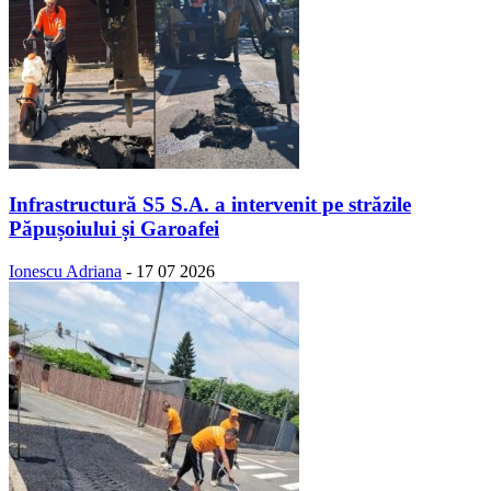
Infrastructură S5 S.A. a intervenit pe străzile
Păpușoiului și Garoafei
Ionescu Adriana
-
17 07 2026