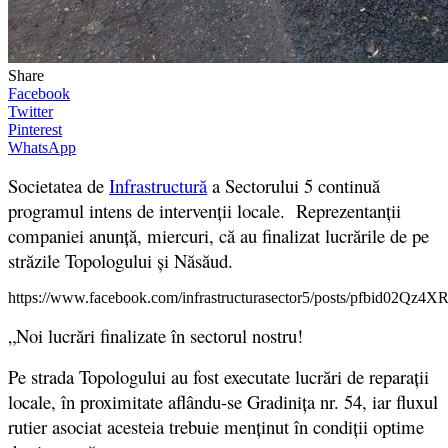
Share
Facebook
Twitter
Pinterest
WhatsApp
Societatea de
Infrastructură
a Sectorului 5 continuă
programul intens de intervenții locale. Reprezentanții
companiei anunță, miercuri, că au finalizat lucrările de pe
străzile Topologului și Năsăud.
https://www.facebook.com/infrastructurasector5/posts/pfb
„Noi lucrări finalizate în sectorul nostru!
Pe strada Topologului au fost executate lucrări de reparații
locale, în proximitate aflându-se Gradinița nr. 54, iar fluxul
rutier asociat acesteia trebuie menținut în condiții optime