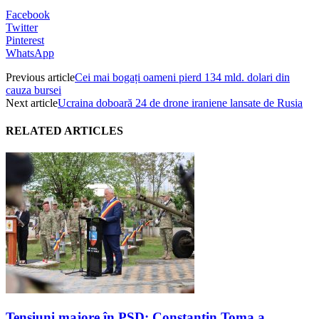
Facebook
Twitter
Pinterest
WhatsApp
Previous article
Cei mai bogați oameni pierd 134 mld. dolari din
cauza bursei
Next article
Ucraina doboară 24 de drone iraniene lansate de Rusia
RELATED ARTICLES
Tensiuni majore în PSD: Constantin Toma a