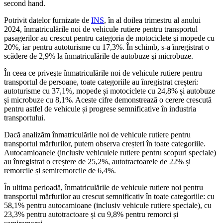
second hand.
Potrivit datelor furnizate de
INS
, în al doilea trimestru al anului
2024, înmatriculările noi de vehicule rutiere pentru transportul
pasagerilor au crescut pentru categoria de motociclete şi mopede cu
20%, iar pentru autoturisme cu 17,3%. În schimb, s-a înregistrat o
scădere de 2,9% la înmatriculările de autobuze şi microbuze.
În ceea ce priveşte înmatriculările noi de vehicule rutiere pentru
transportul de persoane, toate categoriile au înregistrat creșteri:
autoturisme cu 37,1%, mopede și motociclete cu 24,8% și autobuze
și microbuze cu 8,1%. Aceste cifre demonstrează o cerere crescută
pentru astfel de vehicule și progrese semnificative în industria
transportului.
Dacă analizăm înmatriculările noi de vehicule rutiere pentru
transportul mărfurilor, putem observa creșteri în toate categoriile.
Autocamioanele (inclusiv vehiculele rutiere pentru scopuri speciale)
au înregistrat o creștere de 25,2%, autotractoarele de 22% și
remorcile și semiremorcile de 6,4%.
În ultima perioadă, înmatriculările de vehicule rutiere noi pentru
transportul mărfurilor au crescut semnificativ în toate categoriile: cu
58,1% pentru autocamioane (inclusiv vehicule rutiere speciale), cu
23,3% pentru autotractoare și cu 9,8% pentru remorci și