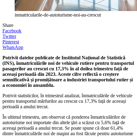
inmatricularile-de-autoturisme-noi-au-crescut
Share
Facebook
Twitter
Pinterest
WhatsApp
Potrivit datelor publicate de Institutul Național de Statistică
(INS), înmatriculările noi de vehicule rutiere pentru transportul
pasagerilor au crescut cu 17,3% în al doilea trimestru față de
aceeași perioadă din 2023. Aceste cifre reflectă o creștere
semnificativă și promițătoare a industriei transportului rutier și
a economiei în ansamblu.
Potrivit statisticilor, în trimestrul analizat, înmatriculările de vehicule
pentru transportul mărfurilor au crescut cu 17,3% față de aceeași
perioadă a anului trecut.
În ultimul trimestru, am observat că ponderea înmatriculărilor de
autoturisme noi importate din altele ţări a scăzut cu 5,6% faţă de
aceeaşi perioadă a anului trecut. Se poate spune că doar 61,4%
dintre înmatriculările noi de maşini au fost făcute pentru autoturisme