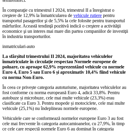
semiremorci.
În comparaţie cu trimestrul I 2024, trimestrul II a înregistrat o
creştere de 12,9% la înmatricularea de
vehicule rutiere
pentru
transportul pasagerilor şi de 5,5% la cele folosite pentru transportul
mărfurilor. Această tendinţă pozitivă indică o creştere a activităţii
economice şi un interes mai mare din partea companiilor de investiţii
în industria transporturilor.
inmatriculari-auto
La sfârșitul trimestrului II 2024, majoritatea vehiculelor
înmatriculate în circulație respectau Normele europene de
poluare, cu aproape 62,9% reprezentând vehicule cu normele
Euro 4, Euro 5 sau Euro 6 și aproximativ 10,4% fiind vehicule
cu norma Non-Euro.
În ceea ce privește categoria autoturisme, majoritatea vehiculelor au
fost conforme cu norma europeană Euro 4, adică 33,8%. Pentru
autobuze și microbuze, cele mai multe vehicule (23,3%) erau
clasificate ca Euro 3. Pentru mopede și motociclete, cele mai multe
vehicule (25,1%) nu îndeplineau normele europene.
Vehiculele care se conformează normelor europene Euro 3 au fost
cele mai frecvente în categoria autocamioanelor, cu 27,9%, în timp
ce cele care respectă normele Euro 6 au dominat în categoria