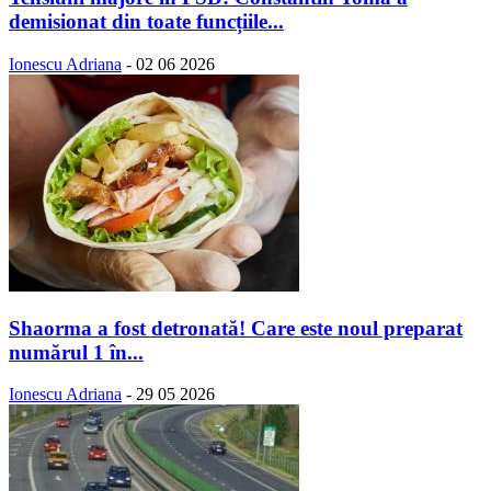
demisionat din toate funcțiile...
Ionescu Adriana
-
02 06 2026
Shaorma a fost detronată! Care este noul preparat
numărul 1 în...
Ionescu Adriana
-
29 05 2026