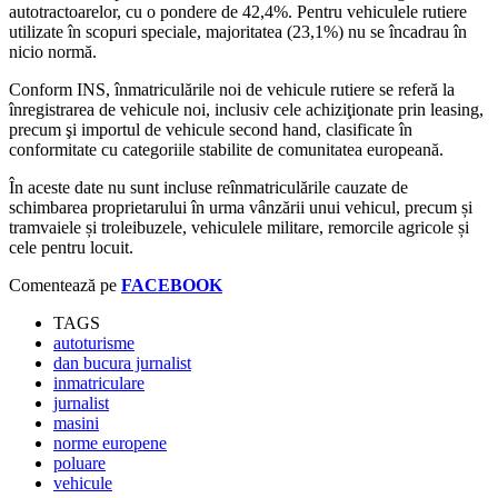
autotractoarelor, cu o pondere de 42,4%. Pentru vehiculele rutiere
utilizate în scopuri speciale, majoritatea (23,1%) nu se încadrau în
nicio normă.
Conform INS, înmatriculările noi de vehicule rutiere se referă la
înregistrarea de vehicule noi, inclusiv cele achiziţionate prin leasing,
precum şi importul de vehicule second hand, clasificate în
conformitate cu categoriile stabilite de comunitatea europeană.
În aceste date nu sunt incluse reînmatriculările cauzate de
schimbarea proprietarului în urma vânzării unui vehicul, precum și
tramvaiele și troleibuzele, vehiculele militare, remorcile agricole și
cele pentru locuit.
Comentează pe
FACEBOOK
TAGS
autoturisme
dan bucura jurnalist
inmatriculare
jurnalist
masini
norme europene
poluare
vehicule