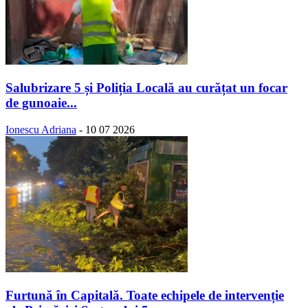
Salubrizare 5 și Poliția Locală au curățat un focar
de gunoaie...
Ionescu Adriana
-
10 07 2026
Furtună în Capitală. Toate echipele de intervenție