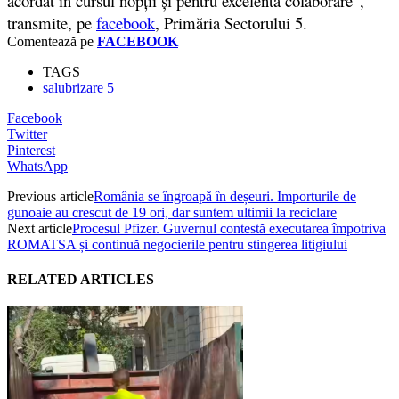
acordat în cursul nopții și pentru excelenta colaborare”,
transmite, pe
facebook
, Primăria Sectorului 5.
Comentează pe
FACEBOOK
TAGS
salubrizare 5
Facebook
Twitter
Pinterest
WhatsApp
Previous article
România se îngroapă în deșeuri. Importurile de
gunoaie au crescut de 19 ori, dar suntem ultimii la reciclare
Next article
Procesul Pfizer. Guvernul contestă executarea împotriva
ROMATSA și continuă negocierile pentru stingerea litigiului
RELATED ARTICLES