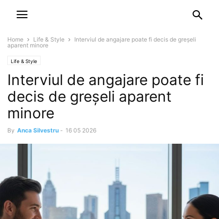
NEWSPAPER
DISCOVER THE ART OF PUBLISHING
Home
Life & Style
Interviul de angajare poate fi decis de greșeli
aparent minore
Life & Style
Interviul de angajare poate fi
decis de greșeli aparent
minore
By
Anca Silvestru
-
16 05 2026