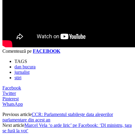
Comentează pe
FACEBOOK
TAGS
dan bucura
jurnalist
stiri
Facebook
Twitter
Pinterest
WhatsApp
Previous article
CCR: Parlamentul stabilește data alegerilor
parlamentare din acest an
Next article
Marcel Vela ‘o arde liric’ pe Facebook: ‘Dl ministru, țara
se fură la vot’