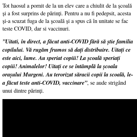
Tot haosul a pornit de la un elev care a chiulit de la școală
și a fost surprins de părinți. Pentru a nu fi pedepsit, acesta
și-a scuzat fuga de la școală și a spus că în unitate se fac
teste COVID, dar si vaccinuri.
”Uitati, în direct, a făcut anti-COVID fără să ştie familia
copilului. Vă rugăm frumos să daţi distribuire. Uitaţi ce
este aici, lume. Au speriat copiii! La şcoală speriaţi
copiii! Animalelor! Uitaţi ce se întâmplă la şcoala
oraşului Murgeni. Au terorizat săracii copii la scoală, le-
a făcut teste anti-COVID, vaccinare”
, se aude strigând
unui dintre părinți.