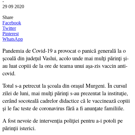
-
29 09 2020
Share
Facebook
Twitter
Pinterest
WhatsApp
Pandemia de Covid-19 a provocat o panică generală la o
școală din județul Vaslui, acolo unde mai mulți părinți și-
au luat copiii de la ore de teama unui așa-zis vaccin anti-
covid.
Totul s-a petrecut la școala din orașul Murgeni. În cursul
zilei de luni, mai mulți părinți s-au prezentat la instituție,
cerând socoteală cadrelor didactice că le vaccinează copiii
şi le fac teste de coronavirus fără a fi anunțate familiile.
A fost nevoie de intervenția poliției pentru a-i potoli pe
părinții isterici.