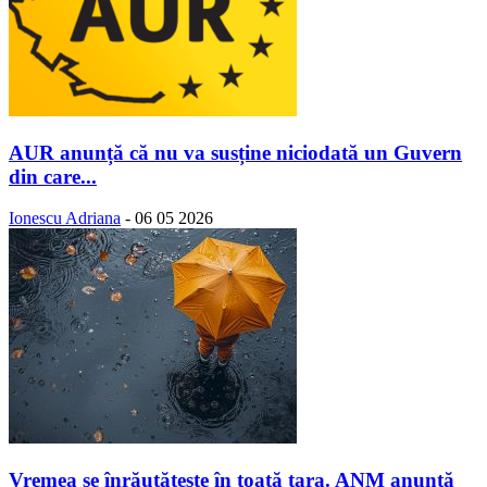
AUR anunță că nu va susține niciodată un Guvern
din care...
Ionescu Adriana
-
06 05 2026
Vremea se înrăutăţeşte în toată ţara. ANM anunță