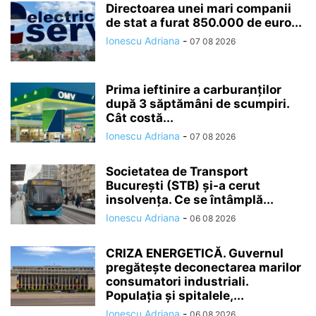
Directoarea unei mari companii
de stat a furat 850.000 de euro...
Ionescu Adriana
-
07 08 2026
Prima ieftinire a carburanților
după 3 săptămâni de scumpiri.
Cât costă...
Ionescu Adriana
-
07 08 2026
Societatea de Transport
București (STB) și-a cerut
insolvența. Ce se întâmplă...
Ionescu Adriana
-
06 08 2026
CRIZA ENERGETICĂ. Guvernul
pregătește deconectarea marilor
consumatori industriali.
Populația și spitalele,...
Ionescu Adriana
-
06 08 2026