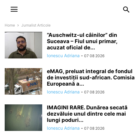
NEWSPAPER
DISCOVER THE ART OF PUBLISHING
Home
Jurnalist Articole
”Auschwitz-ul câinilor” din
Suceava – Fiul unui primar,
acuzat oficial de...
Ionescu Adriana
-
07 08 2026
eMAG, preluat integral de fondul
de investiții sud-african. Comisia
Europeană a...
Ionescu Adriana
-
07 08 2026
IMAGINI RARE. Dunărea secată
dezvăluie unul dintre cele mai
lungi poduri...
Ionescu Adriana
-
07 08 2026