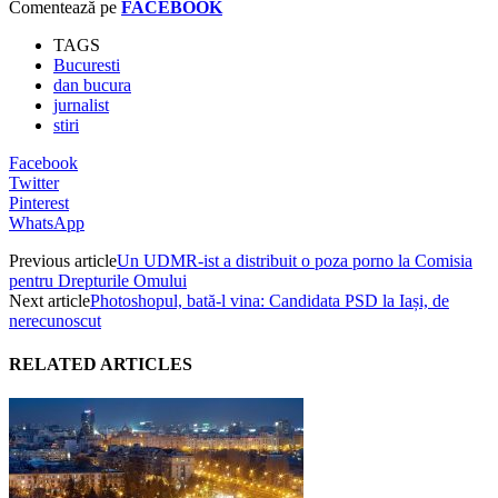
Comentează pe
FACEBOOK
TAGS
Bucuresti
dan bucura
jurnalist
stiri
Facebook
Twitter
Pinterest
WhatsApp
Previous article
Un UDMR-ist a distribuit o poza porno la Comisia
pentru Drepturile Omului
Next article
Photoshopul, bată-l vina: Candidata PSD la Iași, de
nerecunoscut
RELATED ARTICLES