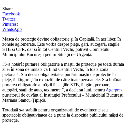
Share
Facebook
Twitter
Pinterest
WhatsApp
Masca de protecție devine obligatorie și în Capitală, în aer liber, în
zonele aglomerate. Este vorba despre piețe, gări, autogară, stațiile
STB și CFR, dar și în tot Centrul Vechi, potrivit Comitetului
Municipiului Bucureşti pentru Situaţii de Urgenţă.
„S-a hotărât purtarea obligatorie a măştii de protecţie pe toată durata
zilei în zona delimitată ca fiind Centrul Vechi, în toată zona
pietonală. S-a decis obligativitatea purtării măştii de protecţie în
pieţe, în târguri şi în expoziţii de către toate persoanele. S-a hotărât
purtarea obligatorie a măştii în staţiile STB, în gări, peroane,
autogări, staţii de auto, taximetre.”, a declarat luni, pentru
Agerpres
,
purtătorul de cuvânt al Instituţiei Prefectului – Municipiul Bucureşti,
Mariana Stancu-Ţipişcă.
Totodată s-a stabilit pentru organizatorii de evenimente sau
spectacole obligativitatea de a pune la dispoziţia publicului măşti de
protecţie.