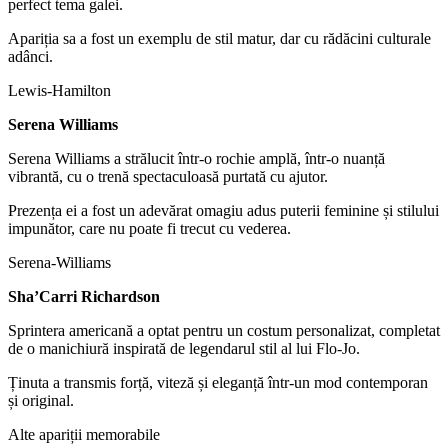
perfect tema galei.
Apariția sa a fost un exemplu de stil matur, dar cu rădăcini culturale
adânci.
Lewis-Hamilton
Serena Williams
Serena Williams a strălucit într-o rochie amplă, într-o nuanță
vibrantă, cu o trenă spectaculoasă purtată cu ajutor.
Prezența ei a fost un adevărat omagiu adus puterii feminine și stilului
impunător, care nu poate fi trecut cu vederea.
Serena-Williams
Sha’Carri Richardson
Sprintera americană a optat pentru un costum personalizat, completat
de o manichiură inspirată de legendarul stil al lui Flo-Jo.
Ținuta a transmis forță, viteză și eleganță într-un mod contemporan
și original.
Alte apariții memorabile