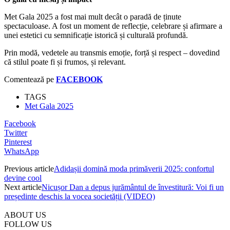
Met Gala 2025 a fost mai mult decât o paradă de ținute
spectaculoase. A fost un moment de reflecție, celebrare și afirmare a
unei estetici cu semnificație istorică și culturală profundă.
Prin modă, vedetele au transmis emoție, forță și respect – dovedind
că stilul poate fi și frumos, și relevant.
Comentează pe
FACEBOOK
TAGS
Met Gala 2025
Facebook
Twitter
Pinterest
WhatsApp
Previous article
Adidașii domină moda primăverii 2025: confortul
devine cool
Next article
Nicușor Dan a depus jurământul de învestitură: Voi fi un
președinte deschis la vocea societății (VIDEO)
ABOUT US
FOLLOW US