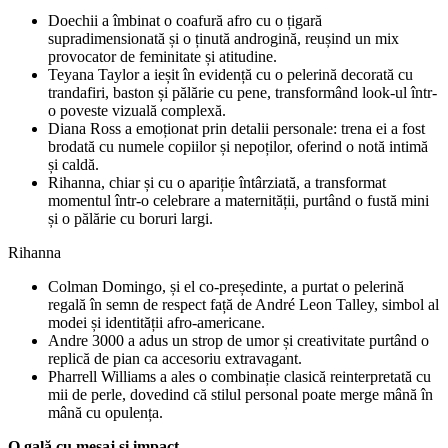
Doechii a îmbinat o coafură afro cu o țigară
supradimensionată și o ținută androgină, reușind un mix
provocator de feminitate și atitudine.
Teyana Taylor a ieșit în evidență cu o pelerină decorată cu
trandafiri, baston și pălărie cu pene, transformând look-ul într-
o poveste vizuală complexă.
Diana Ross a emoționat prin detalii personale: trena ei a fost
brodată cu numele copiilor și nepoților, oferind o notă intimă
și caldă.
Rihanna, chiar și cu o apariție întârziată, a transformat
momentul într-o celebrare a maternității, purtând o fustă mini
și o pălărie cu boruri largi.
Rihanna
Colman Domingo, și el co-președinte, a purtat o pelerină
regală în semn de respect față de André Leon Talley, simbol al
modei și identității afro-americane.
Andre 3000 a adus un strop de umor și creativitate purtând o
replică de pian ca accesoriu extravagant.
Pharrell Williams a ales o combinație clasică reinterpretată cu
mii de perle, dovedind că stilul personal poate merge mână în
mână cu opulența.
O gală cu mesaj și impact