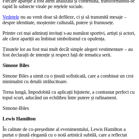
Fiecare apariție a fost atent analizată și comentată, transformându-se
rapid în subiecte virale pe rețelele sociale.
Vedetele
nu au venit doar să defileze, ci și să transmită mesaje –
despre identitate, moștenire culturală, putere și frumusețe.
Printre cei mai admirați invitați s-au numărat sportivi, artiști și actori,
ale căror apariții au îmbinat simbolismul cu opulența.
Ținutele lor au fost mai mult decât simple alegeri vestimentare – au
fost declarații de intenție și respect față de tematica serii.
Simone Biles
Simone Biles a uimit cu o ținută sofisticată, care a combinat un croi
minimalist cu detalii strălucitoare.
Trena lungă, împodobită cu aplicații bijuterie, a contrastat perfect cu
topul scurt, aducând un echilibru între putere și rafinament.
Simone-Biles
Lewis Hamilton
În calitate de co-președinte al evenimentului, Lewis Hamilton a
purtat o ținută elegantă cu o notă artistică subtilă, care a reflectat