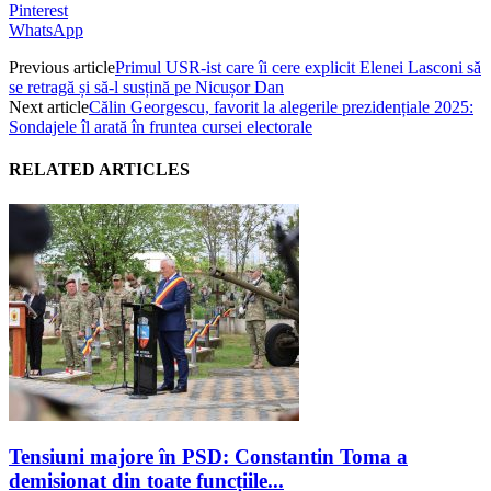
Pinterest
WhatsApp
Previous article
Primul USR-ist care îi cere explicit Elenei Lasconi să
se retragă și să-l susțină pe Nicușor Dan
Next article
Călin Georgescu, favorit la alegerile prezidențiale 2025:
Sondajele îl arată în fruntea cursei electorale
RELATED ARTICLES
Tensiuni majore în PSD: Constantin Toma a
demisionat din toate funcțiile...