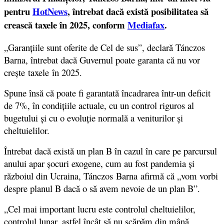
pentru
HotNews
, întrebat dacă există posibilitatea să
crească taxele în 2025, conform
Mediafax
.
„Garanțiile sunt oferite de Cel de sus”, declară Tánczos
Barna, întrebat dacă Guvernul poate garanta că nu vor
crește taxele în 2025.
Spune însă că poate fi garantată încadrarea într-un deficit
de 7%, în condițiile actuale, cu un control riguros al
bugetului și cu o evoluție normală a veniturilor și
cheltuielilor.
Întrebat dacă există un plan B în cazul în care pe parcursul
anului apar șocuri exogene, cum au fost pandemia și
războiul din Ucraina, Tánczos Barna afirmă că „vom vorbi
despre planul B dacă o să avem nevoie de un plan B”.
„Cel mai important lucru este controlul cheltuielilor,
controlul lunar, astfel încât să nu scăpăm din mână