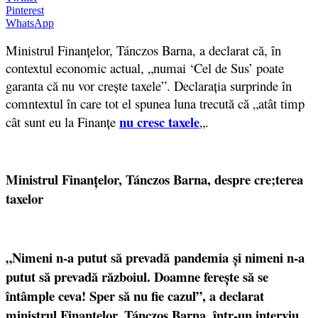
Pinterest
WhatsApp
Ministrul Finanțelor, Tánczos Barna, a declarat că, în
contextul economic actual, „numai ‘Cel de Sus’ poate
garanta că nu vor crește taxele”. Declarația surprinde în
comntextul în care tot el spunea luna trecută că „atât timp
nu cresc taxele
cât sunt eu la Finanțe
„.
Ministrul Finanțelor, Tánczos Barna, despre cre;terea
taxe
lor
„Nimeni n-a putut să prevadă pandemia și nimeni n-a
putut să prevadă războiul. Doamne ferește să se
întâmple ceva! Sper să nu fie cazul”, a declarat
ministrul Finanțelor, Tánczos Barna, într-un interviu